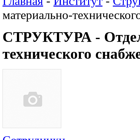
Главная
-
Институт
-
Стру
материально-техническог
СТРУКТУРА - Отдел
технического снабж