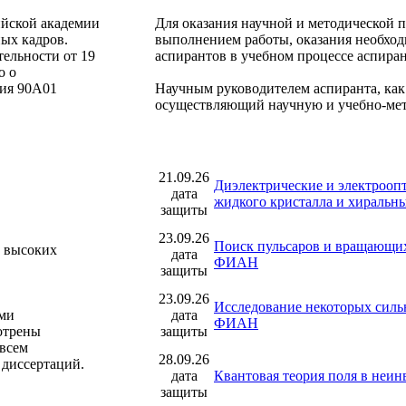
ийской академии
Для оказания научной и методической п
ых кадров.
выполнением работы, оказания необход
ельности от 19
аспирантов в учебном процессе аспиран
о о
рия 90А01
Научным руководителем аспиранта, как
осуществляющий научную и учебно-мет
21.09.26
Диэлектрические и электроопт
дата
жидкого кристалла и хиральн
защиты
23.09.26
Поиск пульсаров и вращающих
а высоких
дата
ФИАН
защиты
23.09.26
Исследование некоторых силь
ими
дата
ФИАН
отрены
защиты
 всем
28.09.26
диссертаций.
дата
Квантовая теория поля в неи
защиты