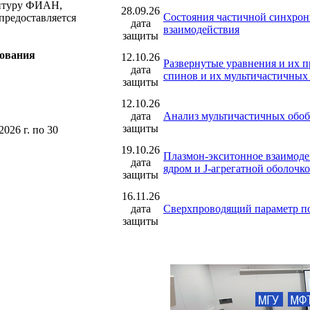
антуру ФИАН,
28.09.26
Состояния частичной синхрон
предоставляется
дата
взаимодействия
защиты
рования
12.10.26
Развернутые уравнения и их 
дата
спинов и их мультичастичны
защиты
12.10.26
дата
Анализ мультичастичных обо
защиты
2026 г. по 30
19.10.26
Плазмон-экситонное взаимоде
дата
ядром и J-агрегатной оболочк
защиты
16.11.26
дата
Сверхпроводящий параметр пор
защиты