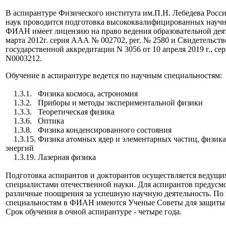
В аспирантуре Физического института им.П.Н. Лебедева Росс
наук проводится подготовка высококвалифицированных научн
ФИАН имеет лицензию на право ведения образовательной деят
марта 2012г. серия ААА № 002702, рег. № 2580 и Свидетельств
государственной аккредитации N 3056 от 10 апреля 2019 г., се
N0003212.
Обучение в аспирантуре ведется по научным специальностям:
1.3.1. Физика космоса, астрономия
1.3.2. Приборы и методы экспериментальной физики
1.3.3. Теоретическая физика
1.3.6. Оптика
1.3.8. Физика конденсированного состояния
1.3.15. Физика атомных ядер и элементарных частиц, физик
энергий
1.3.19. Лазерная физика
Подготовка аспирантов и докторантов осуществляется ведущ
специалистами отечественной науки. Для аспирантов предусм
различные поощрения за успешную научную деятельность. По
специальностям в ФИАН имеются Ученые Советы для защиты 
Срок обучения в очной аспирантуре - четыре года.