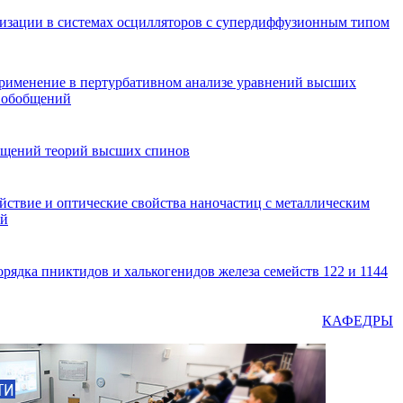
изации в системах осцилляторов с супердиффузионным типом
применение в пертурбативном анализе уравнений высших
х обобщений
бщений теорий высших спинов
йствие и оптические свойства наночастиц с металлическим
ой
ядка пниктидов и халькогенидов железа семейств 122 и 1144
КАФЕДРЫ