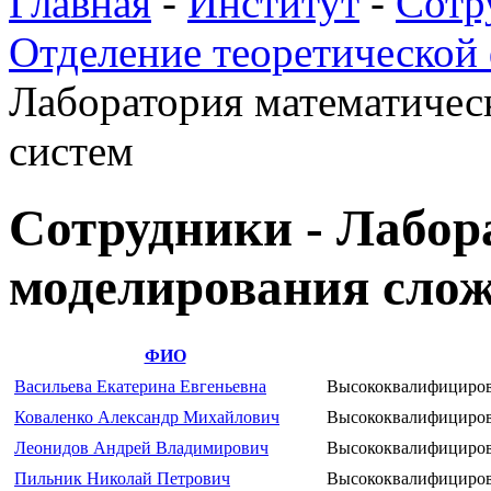
Главная
-
Институт
-
Сотр
Отделение теоретической
Лаборатория математичес
систем
Сотрудники - Лабор
моделирования сло
ФИО
Васильева Екатерина Евгеньевна
Высококвалифициров
Коваленко Александр Михайлович
Высококвалифициров
Леонидов Андрей Владимирович
Высококвалифициров
Пильник Николай Петрович
Высококвалифициров