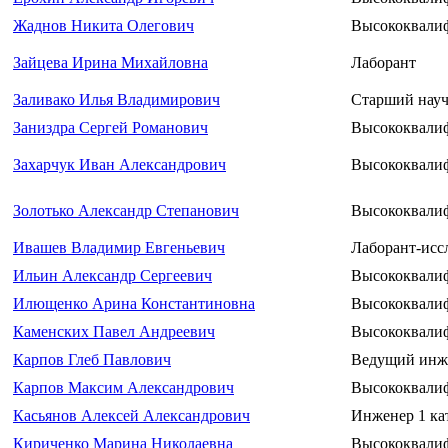
Жаднов Никита Олегович
Высококвали
Зайцева Ирина Михайловна
Лаборант
Заливако Илья Владимирович
Старший науч
Заниздра Сергей Романович
Высококвали
Захарчук Иван Александрович
Высококвали
Золотько Александр Степанович
Высококвалиф
Ивашев Владимир Евгеньевич
Лаборант-исс
Ильин Александр Сергеевич
Высококвали
Илющенко Арина Константиновна
Высококвали
Каменских Павел Андреевич
Высококвали
Карпов Глеб Павлович
Ведущий инж
Карпов Максим Александрович
Высококвали
Касьянов Алексей Александрович
Инженер 1 ка
Кириченко Марина Николаевна
Высококвали