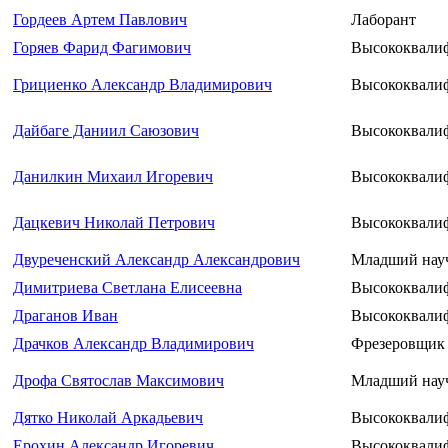
Гордеев Артем Павлович
Лаборант
Горяев Фарид Фагимович
Высококвали
Грициенко Александр Владимирович
Высококвали
Дайбаге Даниил Саюзович
Высококвали
Данилкин Михаил Игоревич
Высококвалиф
Дацкевич Николай Петрович
Высококвали
Двуреченский Александр Александрович
Младший нау
Димитриева Светлана Елисеевна
Высококвали
Драганов Иван
Высококвали
Драчков Александр Владимирович
Фрезеровщик 
Дрофа Святослав Максимович
Младший нау
Дятко Николай Аркадьевич
Высококвали
Ерохин Александр Игоревич
Высококвали