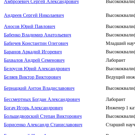
Амброзевич Сергей Александрович
Высококвали
Андреев Сергей Николаевич
Высококвали
Аносов Юрий Павлович
Высококвали
Бабенко Владимир Анатольевич
Высококвали
Бабичев Константин Олегович
Младший нау
Баранов Аркадий Игоревич
Высококвали
Бахвалов Андрей Семенович
Лаборант
Белоусов Юрий Александрович
Высококвали
Беляев Виктор Викторович
Ведущий инж
Бернацкий Антон Владиславович
Высококвали
Бессмертных Богдан Александрович
Лаборант
Богач Игорь Александрович
Инженер 1 ка
Большедворский Степан Викторович
Высококвали
Борисенко Александр Станиславович
Старший науч