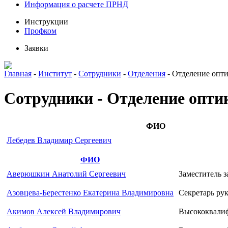
Информация о расчете ПРНД
Инструкции
Профком
Заявки
Главная
-
Институт
-
Сотрудники
-
Отделения
-
Отделение опт
Сотрудники - Отделение опти
ФИО
Лебедев Владимир Сергеевич
ФИО
Аверюшкин Анатолий Сергеевич
Заместитель 
Азовцева-Берестенко Екатерина Владимировна
Секретарь ру
Акимов Алексей Владимирович
Высококвали