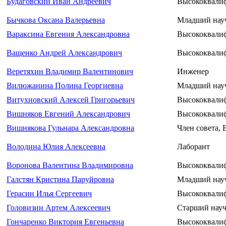
Будаговский Иван Андреевич
Высококвали
Бычкова Оксана Валерьевна
Младший нау
Вараксина Евгения Александровна
Высококвали
Ващенко Андрей Александрович
Высококвалиф
Веретяхин Владимир Валентинович
Инженер
Вилюжанина Полина Георгиевна
Младший нау
Витухновский Алексей Григорьевич
Высококвалиф
Вишняков Евгений Александрович
Высококвали
Вишнякова Гульнара Александровна
Член совета,
Володина Юлия Алексеевна
Лаборант
Воронова Валентина Владимировна
Высококвали
Галстян Кристина Паруйровна
Младший нау
Герасин Илья Сергеевич
Высококвали
Головизин Артем Алексеевич
Старший науч
Гончаренко Виктория Евгеньевна
Высококвали