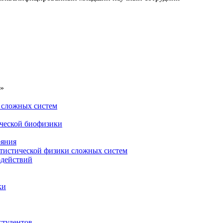
»
 сложных систем
ической биофизики
ояния
атистической физики сложных систем
одействий
ки
студентов