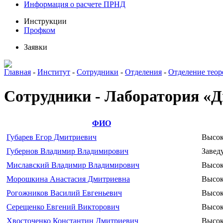
Информация о расчете ПРНД
Инструкции
Профком
Заявки
Главная
-
Институт
-
Сотрудники
-
Отделения
-
Отделение теор
Сотрудники - Лаборатория «
ФИО
Губарев Егор Дмитриевич
Высок
Губернов Владимир Владимирович
Завед
Миславский Владимир Владимирович
Высок
Морошкина Анастасия Дмитриевна
Высок
Рогожников Василий Евгеньевич
Высок
Серещенко Евгений Викторович
Высок
Хвосточенко Константин Дмитриевич
Высок