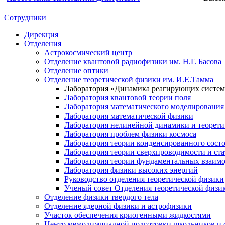
Сотрудники
Дирекция
Отделения
Астрокосмический центр
Отделение квантовой радиофизики им. Н.Г. Басова
Отделение оптики
Отделение теоретической физики им. И.Е.Тамма
Лаборатория «Динамика реагирующих систем
Лаборатория квантовой теории поля
Лаборатория математического моделирования
Лаборатория математической физики
Лаборатория нелинейной динамики и теорет
Лаборатория проблем физики космоса
Лаборатория теории конденсированного сост
Лаборатория теории сверхпроводимости и ст
Лаборатория теории фундаментальных взаим
Лаборатория физики высоких энергий
Руководство отделения теоретической физики
Ученый совет Отделения теоретической физи
Отделение физики твердого тела
Отделение ядерной физики и астрофизики
Участок обеспечения криогенными жидкостями
Центр межолимпиадной подготовки школьников и 