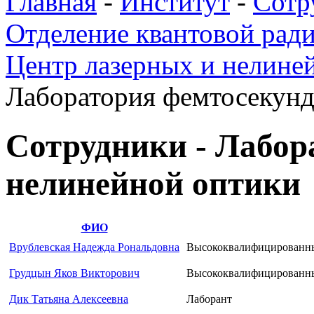
Главная
-
Институт
-
Сотр
Отделение квантовой ради
Центр лазерных и нелине
Лаборатория фемтосекунд
Сотрудники - Лабор
нелинейной оптики
ФИО
Врублевская Надежда Рональдовна
Высококвалифицированны
Грудцын Яков Викторович
Высококвалифицированны
Дик Татьяна Алексеевна
Лаборант