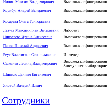
Ионин Максим Владимирович
Высококвалифицированны
Корибут Андрей Валериевич
Высококвалифицированны
Косарева Ольга Григорьевна
Высококвалифицированны
Левусь Максимилиан Валерьевич
Лаборант
Николаева Ирина Алексеевна
Высококвалифицированны
Панов Николай Андреевич
Высококвалифицированны
Реут Властислав Станиславович
Инженер
Высококвалифицированны
Селезнев Леонид Владимирович
Заведующего лаборатори
Шипило Даниил Евгеньевич
Высококвалифицированны
Яловой Валерий Ильич
Высококвалифицированны
Сотрудники