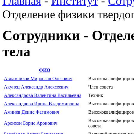
Главная
-
Институт
-
Сотр
Отделение физики твердог
Сотрудники - Отдел
тела
ФИО
Аврамчиков Мирослав Олегович
Высококвалифициров
Акунец Александр Алексеевич
Член совета
Александрова Валентина Васильевна
Техник
Александрова Ирина Владимировна
Высококвалифициров
Аминев Денис Фагимович
Высококвалифициров
Высококвалифицирова
Аронзон Борис Аронович
совета