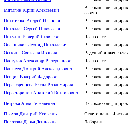
Высококвалифициров
Митягин Юрий Алексеевич
совета
Никитенко Андрей Иванович
Высококвалифициров
Николаев Сергей Николаевич
Высококвалифициров
Никулин Валерий Яковлевич
Член совета
Овешников Леонид Николаевич
Высококвалифициров
Оськина Светлана Ивановна
Ведущий инженер-те
Пастухов Александр Валерианович
Член совета
Пашкеев Дмитрий Александрович
Высококвалифициров
Певцов Валерий Федорович
Высококвалифициров
Переведенцева Елена Владимировна
Высококвалифициров
Пересторонин Анатолий Викторович
Высококвалифициров
Петрова Алла Евгеньевна
Высококвалифициров
Плохов Дмитрий Игоревич
Ответственный испол
Полозова Дарья Денисовна
Лаборант