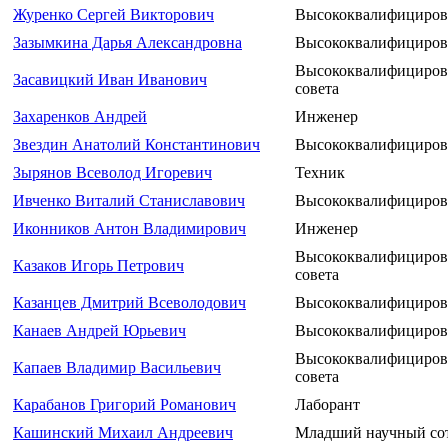
Журенко Сергей Викторович
Высококвалифициров
Зазымкина Дарья Александровна
Высококвалифициров
Высококвалифицирова
Засавицкий Иван Иванович
совета
Захаренков Андрей
Инженер
Звездин Анатолий Константинович
Высококвалифициров
Зырянов Всеволод Игоревич
Техник
Ивченко Виталий Станиславович
Высококвалифициров
Иконников Антон Владимирович
Инженер
Высококвалифицирова
Казаков Игорь Петрович
совета
Казанцев Дмитрий Всеволодович
Высококвалифициров
Канаев Андрей Юрьевич
Высококвалифициров
Высококвалифицирова
Капаев Владимир Васильевич
совета
Карабанов Григорий Романович
Лаборант
Кашинский Михаил Андреевич
Младший научный со