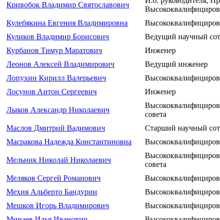
И.о. руководителя, Пр
Кривобок Владимир Святославович
Высококвалифициров
Кулебякина Евгения Владимировна
Высококвалифициров
Куликов Владимир Борисович
Ведущий научный со
Курбанов Тимур Маратович
Инженер
Леонов Алексей Владимирович
Ведущий инженер
Лопухин Кирилл Валерьевич
Высококвалифициров
Лосунов Антон Сергеевич
Инженер
Высококвалифициров
Лыков Александр Николаевич
совета
Маслов Дмитрий Вадимович
Старший научный со
Масракова Надежда Константиновна
Высококвалифициров
Высококвалифициров
Мельник Николай Николаевич
совета
Меляков Сергей Романович
Высококвалифициров
Мехия Альберто Бандурин
Высококвалифициров
Мешков Игорь Владимирович
Высококвалифициров
Минаев Илья Иванович
Высококвалифициров