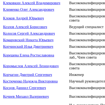
Клековкин Алексей Владимирович
Высококвалифициров
Клименко Олег Александрович
Высококвалифициров
Высококвалифициров
Клоков Андрей Юрьевич
совета
Козлов Алексей Борисович
Ведущий специалист
Колосов Сергей Александрович
Высококвалифициров
Комаровский Никита Юрьевич
Высококвалифициров
Копчинский Илья Дмитриевич
Высококвалифициров
Высококвалифицирова
Корешева Елена Ростиславовна
лаб., Член совета
Высококвалифицирова
Коромыслов Алексей Леонидович
совета
Корчагин Дмитрий Сергеевич
Инженер
Костюченко Надежда Викторовна
Научный руководител
Косцов Даниил Сергеевич
Высококвалифициров
Кочиев Михаил Валериевич
Высококвалифициров