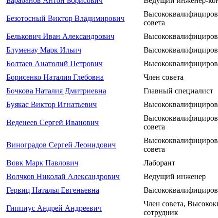
Барабанов Антон Борисович
Ведущий инженер-ко
Высококвалифициров
Безотосный Виктор Владимирович
совета
Белькович Иван Александрович
Высококвалифициров
Блуменау Марк Ильич
Высококвалифициров
Болтаев Анатолий Петрович
Высококвалифициров
Борисенко Наталия Глебовна
Член совета
Бочкова Наталия Дмитриевна
Главный специалист
Буякас Виктор Игнатьевич
Высококвалифициров
Высококвалифицирова
Веденеев Сергей Иванович
совета
Высококвалифицирова
Виноградов Сергей Леонидович
совета
Вовк Марк Павлович
Лаборант
Волчков Николай Александрович
Ведущий инженер
Гервиц Наталья Евгеньевна
Высококвалифициров
Член совета, Высоко
Гиппиус Андрей Андреевич
сотрудник