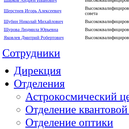
Шарков Андрей Иванович
Высококвалифициров
Высококвалифицирова
Шерстнев Игорь Алексеевич
совета
Шубин Николай Михайлович
Высококвалифициров
Щурова Людмила Юрьевна
Высококвалифициров
Яковлев Дмитрий Робертович
Высококвалифициров
Сотрудники
Дирекция
Отделения
Астрокосмический ц
Отделение квантовой
Отделение оптики