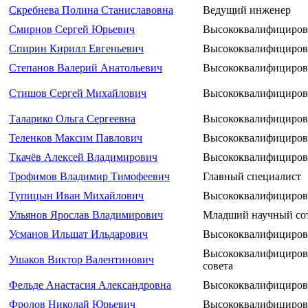
Скребнева Полина Станиславовна
Ведущий инженер
Смирнов Сергей Юрьевич
Высококвалифициров
Спирин Кирилл Евгеньевич
Высококвалифициров
Степанов Валерий Анатольевич
Высококвалифициров
Стишов Сергей Михайлович
Высококвалифициров
Таларико Ольга Сергеевна
Высококвалифициров
Теленков Максим Павлович
Высококвалифициров
Ткачёв Алексей Владимирович
Высококвалифициров
Трофимов Владимир Тимофеевич
Главный специалист
Тупицын Иван Михайлович
Высококвалифициров
Ульянов Ярослав Владимирович
Младший научный со
Усманов Ильшат Ильдарович
Высококвалифициров
Высококвалифициров
Ушаков Виктор Валентинович
совета
Фельде Анастасия Александровна
Высококвалифициров
Фролов Николай Юрьевич
Высококвалифициров