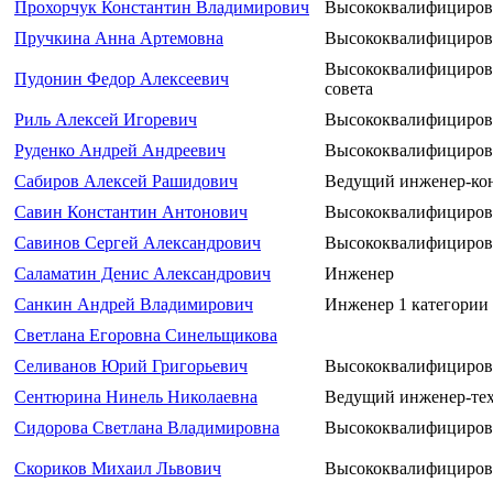
Прохорчук Константин Владимирович
Высококвалифициров
Пручкина Анна Артемовна
Высококвалифициров
Высококвалифицирова
Пудонин Федор Алексеевич
совета
Риль Алексей Игоревич
Высококвалифициров
Руденко Андрей Андреевич
Высококвалифициров
Сабиров Алексей Рашидович
Ведущий инженер-ко
Савин Константин Антонович
Высококвалифициров
Савинов Сергей Александрович
Высококвалифициров
Саламатин Денис Александрович
Инженер
Санкин Андрей Владимирович
Инженер 1 категории
Светлана Егоровна Синельщикова
Селиванов Юрий Григорьевич
Высококвалифициров
Сентюрина Нинель Николаевна
Ведущий инженер-те
Сидорова Светлана Владимировна
Высококвалифициров
Скориков Михаил Львович
Высококвалифициров