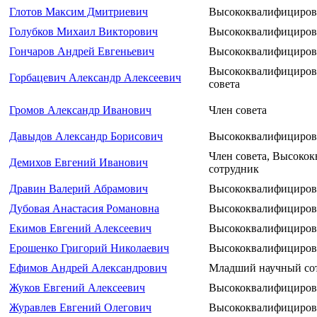
Глотов Максим Дмитриевич
Высококвалифициров
Голубков Михаил Викторович
Высококвалифициров
Гончаров Андрей Евгеньевич
Высококвалифициров
Высококвалифицирова
Горбацевич Александр Алексеевич
совета
Громов Александр Иванович
Член совета
Давыдов Александр Борисович
Высококвалифициров
Член совета, Высоко
Демихов Евгений Иванович
сотрудник
Дравин Валерий Абрамович
Высококвалифициров
Дубовая Анастасия Романовна
Высококвалифициров
Екимов Евгений Алексеевич
Высококвалифициров
Ерошенко Григорий Николаевич
Высококвалифициров
Ефимов Андрей Александрович
Младший научный со
Жуков Евгений Алексеевич
Высококвалифициров
Журавлев Евгений Олегович
Высококвалифициров