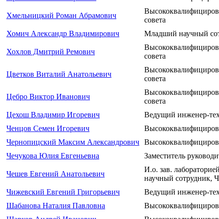
Высококвалифициров
Хмельницкий Роман Абрамович
совета
Хомич Александр Владимирович
Младший научный со
Высококвалифицирова
Хохлов Дмитрий Ремович
совета
Высококвалифицирова
Цветков Виталий Анатольевич
совета
Высококвалифициров
Цебро Виктор Иванович
совета
Цехош Владимир Игоревич
Ведущий инженер-те
Ченцов Семен Игоревич
Высококвалифициров
Чернопицский Максим Александрович
Высококвалифициров
Чечукова Юлия Евгеньевна
Заместитель руководи
И.о. зав. лаборатор
Чешев Евгений Анатольевич
научный сотрудник, Ч
Чижевский Евгений Григорьевич
Ведущий инженер-те
Шабанова Наталия Павловна
Высококвалифицирова