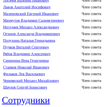
Логачев Валерий Иванович
Член совета
Львов Анатолий Иосифович
Член совета
Малиновский Евгений Иванович
Член совета
Махмутов Владимир Салимгереевич
Член совета
Негодаев Михаил Александрович
Член совета
Огинов Александр Владимирович
Член совета
Полухина Наталья Геннадьевна
Член совета
Пучков Виталий Сергеевич
Член совета
Рябов Владимир Алексеевич
Член совета
Синицина Вера Георгиевна
Член совета
Старков Николай Иванович
Член совета
Фильков Лев Васильевич
Член совета
Чернявский Михаил Михайлович
Член совета
Шаулов Сергей Борисович
Член совета
Сотрудники