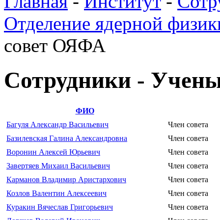
Главная
-
Институт
-
Сотр
Отделение ядерной физик
совет ОЯФА
Сотрудники - Учен
ФИО
Багуля Александр Васильевич
Член совета
Базилевская Галина Александровна
Член совета
Воронин Алексей Юрьевич
Член совета
Завертяев Михаил Васильевич
Член совета
Карманов Владимир Аристархович
Член совета
Козлов Валентин Алексеевич
Член совета
Куракин Вячеслав Григорьевич
Член совета