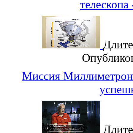
телескопа
Длите
Опублико
Миссия Миллиметрон
успешн
Длите