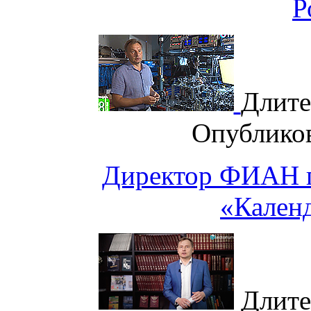
Р
Длите
Опублико
Директор ФИАН п
«Кален
Длите