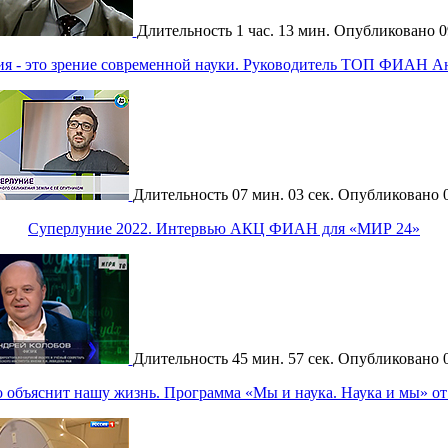
Длительность
1 час. 13 мин.
Опубликовано
0
ия - это зрение современной науки. Руководитель ТОП ФИАН А
Длительность
07 мин. 03 сек.
Опубликовано
Суперлуние 2022. Интервью АКЦ ФИАН для «МИР 24»
Длительность
45 мин. 57 сек.
Опубликовано
о объяснит нашу жизнь. Программа «Мы и наука. Наука и мы» от 1