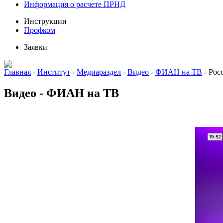
Информация о расчете ПРНД
Инструкции
Профком
Заявки
Главная
-
Институт
-
Медиараздел
-
Видео
-
ФИАН на ТВ
-
Росс
Видео - ФИАН на ТВ