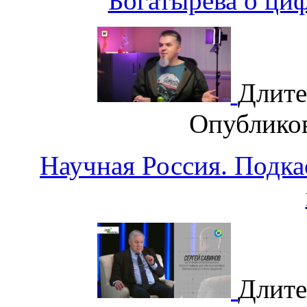
Богатырёва о циф
Длите
Опублико
Научная Россия. Подка
Длите