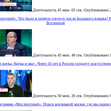
Длительность
45 мин. 05 сек.
Опубликовано
кторий». Что было в первую секунду после Большого взрыва? 
Вселенной
Длительность
45 мин. 49 сек.
Опубликовано
наука. Наука и мы». Через 10 лет в России создадут искусстве
Длительность
50 мин. 26 сек.
Опубликовано
ограмма «Мослекторий». Поиск внеземной жизни: где мы ищем и