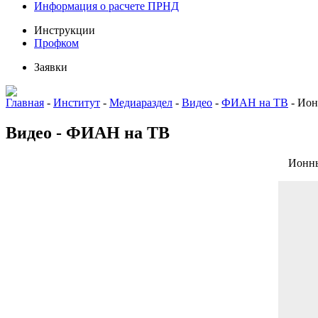
Информация о расчете ПРНД
Инструкции
Профком
Заявки
Главная
-
Институт
-
Медиараздел
-
Видео
-
ФИАН на ТВ
-
Ион
Видео - ФИАН на ТВ
Ионны