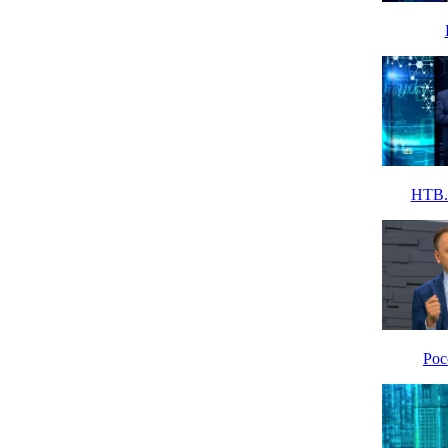
НТВ. 
Рос