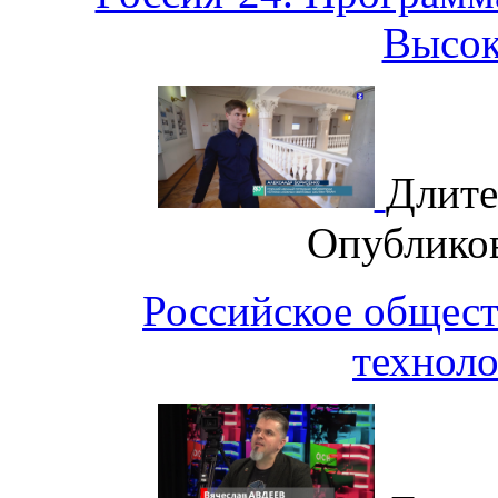
Высок
Длите
Опублико
Российское общест
техноло