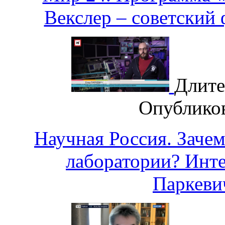
Векслер – советский
Длите
Опублико
Научная Россия. Заче
лаборатории? Инт
Паркев