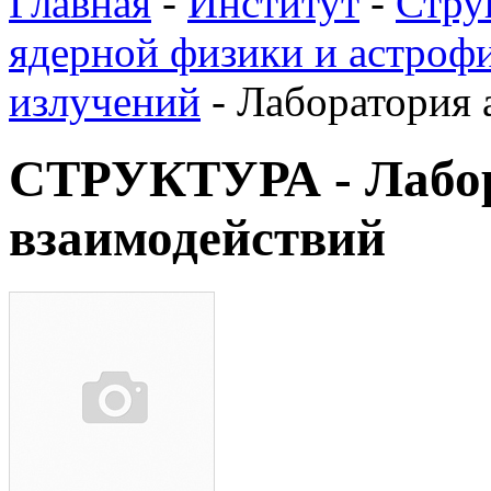
Главная
-
Институт
-
Стру
ядерной физики и астроф
излучений
-
Лаборатория 
СТРУКТУРА - Лабо
взаимодействий