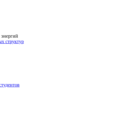
 энергий
ых структур
студентов