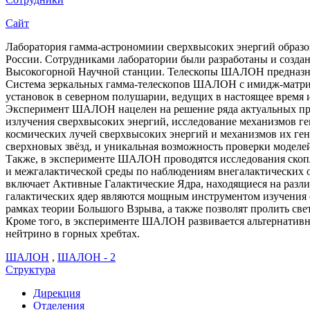
Сайт
Лаборатория гамма-астрономиии сверхвысоких энергий образов
России. Сотрудниками лаборатории были разработаны и созда
Высокогорной Научной станции. Телескопы ШАЛОН предназначе
Система зеркальных гамма-телескопов ШАЛОН с имидж-матриц
установок в северном полушарии, ведущих в настоящее время 
Эксперимент ШАЛОН нацелен на решение ряда актуальных про
излучения сверхвысоких энергий, исследование механизмов ге
космических лучей сверхвысоких энергий и механизмов их гене
сверхновых звёзд, и уникальная возможность проверки моделе
Также, в эксперименте ШАЛОН проводятся исследования скопл
и межгалактической среды по наблюдениям внегалактических 
включает Активные Галактические Ядра, находящиеся на разли
галактических ядер являются мощным инструментом изучения 
рамках теории Большого Взрыва, а также позволят пролить св
Кроме того, в эксперименте ШАЛОН развивается альтернативн
нейтрино в горных хребтах.
ШАЛОН
,
ШАЛОН - 2
Структура
Дирекция
Отделения