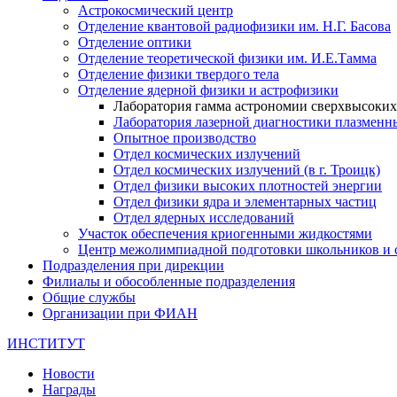
Астрокосмический центр
Отделение квантовой радиофизики им. Н.Г. Басова
Отделение оптики
Отделение теоретической физики им. И.Е.Тамма
Отделение физики твердого тела
Отделение ядерной физики и астрофизики
Лаборатория гамма астрономии сверхвысоких
Лаборатория лазерной диагностики плазменн
Опытное производство
Отдел космических излучений
Отдел космических излучений (в г. Троицк)
Отдел физики высоких плотностей энергии
Отдел физики ядра и элементарных частиц
Отдел ядерных исследований
Участок обеспечения криогенными жидкостями
Центр межолимпиадной подготовки школьников и 
Подразделения при дирекции
Филиалы и обособленные подразделения
Общие службы
Организации при ФИАН
ИНСТИТУТ
Новости
Награды