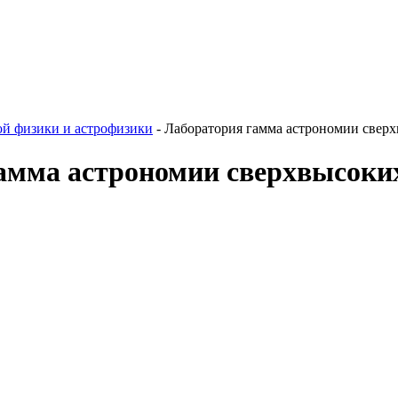
ой физики и астрофизики
-
Лаборатория гамма астрономии свер
мма астрономии сверхвысоких