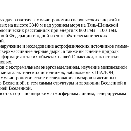
-х для развития гамма-астрономии сверхвысоких энергий в
ых на высоте 3340 м над уровнем моря на Тянь-Шаньской
огических расстояниях при энергиях 800 ГэВ – 100 ТэВ.
кой Федерации и одной из четырёх телескопических
ий.
аружение и исследование астрофизических источников гамма-
, сверхмассивные чёрные дыры; а также выяснение природы
нформация о таких объектах нашей Галактики, как остатки
новых.
ов с экстремальным энерговыделением, изучение межзвездной
лог метагалактических источников, наблюдаемых ШАЛОН,
Гамма-астрономические исследования квазаров и активных
о Вселенной, и тем самым структуры и эволюции Вселенной в
нней Вселенной.
ысотах гор – по широким атмосферным ливням, генерируемым