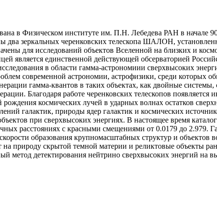
ана в Физическом институте им. П.Н. Лебедева РАН в начале 90
ны два зеркальных черенковских телескопа ШАЛОН, установленн
ны для исследований объектов Вселенной на близких и космол
ей является единственной действующей обсерваторией Российс
исследования в области гамма-астрономиии сверхвысоких энерг
блем современной астрономии, астрофизики, среди которых обн
нерации гамма-квантов в таких объектах, как двойные системы
рации. Благодаря работе черенковских телескопов появляется и
й рождения космических лучей в ударных волнах остатков сверх
ений галактик, природы ядер галактик и космических источник
объектов при сверхвысоких энергиях. В настоящее время ката
чных расстояниях с красными смещениями от 0.0179 до 2.979. 
скорости образования крупномасштабных структур и объектов в
ет на природу скрытой темной материи и реликтовые объекты ра
ый метод детектирования нейтрино сверхвысоких энергий на в