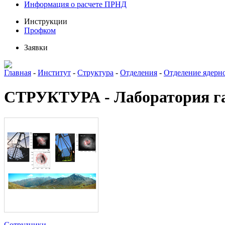
Информация о расчете ПРНД
Инструкции
Профком
Заявки
Главная
-
Институт
-
Структура
-
Отделения
-
Отделение ядерн
СТРУКТУРА - Лаборатория га
Сотрудники