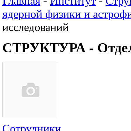
Главная
-
Институт
-
Стру
ядерной физики и астроф
исследований
СТРУКТУРА - Отдел
Сотрудники