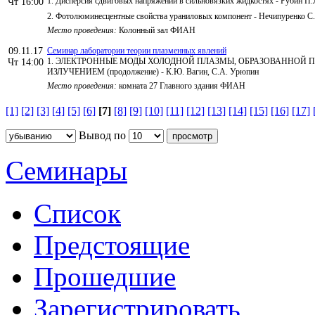
1. Дисперсия сдвиговых напряжений в сильновязких жидкостях - Рубин П.Л
Чт 16:00
2. Фотолюминесцентные свойства ураниловых компонент - Нечипуренко С
Место проведения:
Колонный зал ФИАН
09.11.17
Семинар лаборатории теории плазменных явлений
1. ЭЛЕКТРОННЫЕ МОДЫ ХОЛОДНОЙ ПЛАЗМЫ, ОБРАЗОВАННОЙ
Чт 14:00
ИЗЛУЧЕНИЕМ (продолжение) - К.Ю. Вагин, С.А. Урюпин
Место проведения:
комната 27 Главного здания ФИАН
[1]
[2]
[3]
[4]
[5]
[6]
[7]
[8]
[9]
[10]
[11]
[12]
[13]
[14]
[15]
[16]
[17]
Вывод по
Семинары
Список
Предстоящие
Прошедшие
Зарегистрировать