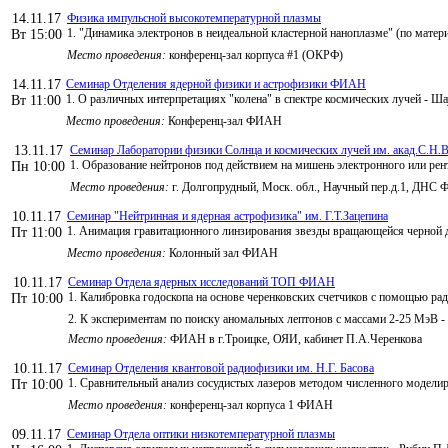
14.11.17
Физика импульсной высокотемпературной плазмы
1. "Динамика электронов в неидеальной кластерной наноплазме" (по матери
Вт 15:00
Место проведения:
конференц-зал корпуса #1 (ОКРФ)
14.11.17
Семинар Отделения ядерной физики и астрофизики ФИАН
1. О различных интерпретациях "колена" в спектре космических лучей - 
Вт 11:00
Место проведения:
Конференц-зал ФИАН
13.11.17
Семинар Лаборатории физики Солнца и космических лучей им. акад.С.Н.В
1. Образование нейтронов под действием на мишень электронного или рен
Пн 10:00
Место проведения:
г. Долгопрудный, Моск. обл., Научный пер.д.1, ДНС
10.11.17
Семинар "Нейтринная и ядерная астрофизика" им. Г.Т.Зацепина
1. Анимация гравитационного линзирования звезды вращающейся черной
Пт 11:00
Место проведения:
Колонный зал ФИАН
10.11.17
Семинар Отдела ядерных исследований ТОП ФИАН
1. Калибровка годоскопа на основе черенковских счетчиков с помощью ра
Пт 10:00
2. К экспериментам по поиску аномальных лептонов с массами 2-25 МэВ -
Место проведения:
ФИАН в г.Троицке, ОЯИ, кабинет П.А.Черенкова
10.11.17
Семинар Отделения квантовой радиофизики им. Н.Г. Басова
1. Сравнительный анализ сосудистых лазеров методом численного моде
Пт 10:00
Место проведения:
конференц-зал корпуса 1 ФИАН
09.11.17
Семинар Отдела оптики низкотемпературной плазмы