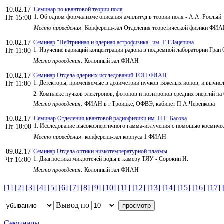
10.02.17
Семинар по квантовой теории поля
1. Об одном формализме описания амплитуд в теории поля - А.А. Рослый
Пт 15:00
Место проведения:
Конференц-зал Отделения теоретической физики ФИ
10.02.17
Семинар "Нейтринная и ядерная астрофизика" им. Г.Т.Зацепина
1. Изучение вариаций концентрации радона в подземной лаборатории Гра
Пт 11:00
Место проведения:
Колонный зал ФИАН
10.02.17
Семинар Отдела ядерных исследований ТОП ФИАН
1. Детекторы, применяемые в дозиметрии пучков тяжелых ионов, и вычис
Пт 11:00
2. Комплекс пучков электронов, фотонов и позитронов средних энергий на
Место проведения:
ФИАН в г.Троицке, ОФВЭ, кабинет П.А.Черенкова
10.02.17
Семинар Отделения квантовой радиофизики им. Н.Г. Басова
1. Исследование высокоэнергичного гамма-излучения с помощью косми
Пт 10:00
Место проведения:
конференц-зал корпуса 1 ФИАН
09.02.17
Семинар Отдела оптики низкотемпературной плазмы
1. Диагностика микротечей воды в камеру ТЯУ - Сорокин И.
Чт 16:00
Место проведения:
Колонный зал ФИАН
[1]
[2]
[3]
[4]
[5]
[6]
[7]
[8]
[9]
[10]
[11]
[12]
[13]
[14]
[15]
[16]
[17]
Вывод по
Семинары