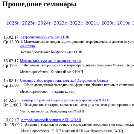
Прошедшие семинары
2026г.
2025г.
2024г.
2023г.
2022г.
2021г.
2020г.
2019г.
15.02.17
Астрофизический семинар ОТФ
1. Математическая модель моделирования астрофизических джетов на уст
Ср 12:00
аннотация
Место проведения:
Конференц-зал ОТФ
15.02.17
Московский семинар по люминесценции
1. Дырочные центры захвата в тетраборате лития - Данилкин Михаил Игор
Ср 11:00
Место проведения:
Колонный зал ФИАН
15.02.17
Семинар Лаборатории Рентгеновской Астрономии Солнца
1. Обзор двенадцатой ежегодной конференции "Физика плазмы в солнечной
Ср 11:00
Место проведения:
гл.здание к. 385
14.02.17
Семинар Отделения ядерной физики и астрофизики ФИАН
1. Исследование спектров заряженных частиц и античастиц (антипротон
Вт 11:00
Место проведения:
Конференц-зал ФИАН
13.02.17
Астрофизический семинар АКЦ ФИАН
1. Влияние Галактики на точность определения координат внегалактически
Пн 15:00
Место проведения:
К. 707 в здании ИКИ (ул. Профсоюзная, 84/32)