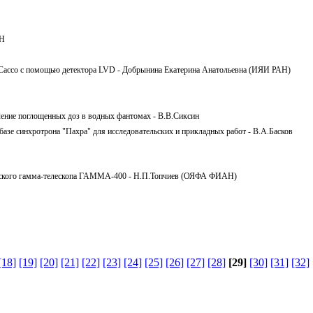
АН
н Сассо с помощью детектора LVD - Добрынина Екатерина Анатольевна (ИЯИ РАН)
ление поглощенных доз в водных фантомах - В.В.Сиксин
 базе синхротрона "Пахра" для исследовательских и прикладных работ - В.А.Басков
ческого гамма-телескопа ГАММА-400 - Н.П.Топчиев (ОЯФА ФИАН)
[18]
[19]
[20]
[21]
[22]
[23]
[24]
[25]
[26]
[27]
[28]
[29]
[30]
[31]
[32]