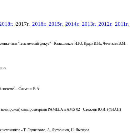
2018г.
2017г.
2016г.
2015г.
2014г.
2013г.
2012г.
2011г.
ановке типа "плазменный фокус" - Калашников И.Ю, Крауз В.И., Чечеткин В.М.
евич
 системе" - Слемзин В.А.
ов и позитронов) спектрометрами PAMELA и АМS-02 - Стожков Ю.И. (ФИАН)
х источников - Т. Ларченкова, А. Лутовинов, Н. Лыскова