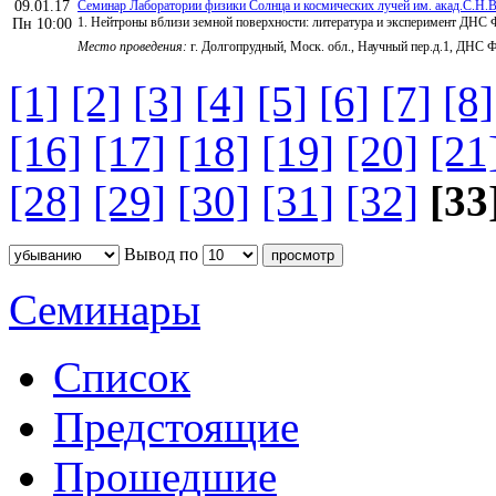
09.01.17
Семинар Лаборатории физики Солнца и космических лучей им. акад.С.Н.В
1. Нейтроны вблизи земной поверхности: литература и эксперимент ДНС
Пн 10:00
Место проведения:
г. Долгопрудный, Моск. обл., Научный пер.д.1, ДНС
[1]
[2]
[3]
[4]
[5]
[6]
[7]
[8]
[16]
[17]
[18]
[19]
[20]
[21
[28]
[29]
[30]
[31]
[32]
[33
Вывод по
Семинары
Список
Предстоящие
Прошедшие