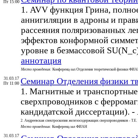
Пт 15:00
1. AVV функция Грина, полно
аннигиляции в адроны и прав
рассеяния поляризованных ле
эффектов конформной симметр
уровне в безмассовой SU(N_c)
аннотация
Место проведения:
Конференц-зал Отделения теоретической физики ФИ
31.03.17
Семинар Отделения физики тв
Пт 11:00
1. Магнитные и транспортные
сверхпроводников с феррома
кандидатской диссертации). 
2. Андреевская спектроскопия железосодержащих сверхпроводников - Т.Е.
Место проведения:
Конференц-зал ФИАН
31.03.17