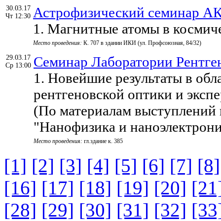
30.03.17
Астрофизический семинар 
Чт 12:30
1. Магнитные атомы в космич
Место проведения:
К. 707 в здании ИКИ (ул. Профсоюзная, 84/32)
29.03.17
Семинар Лаборатории Рентге
Ср 13:00
1. Новейшие результаты в об
рентгеновской оптики и экспе
(По материалам выступлений
"Нанофизика и наноэлектрони
Место проведения:
гл.здание к. 385
[1]
[2]
[3]
[4]
[5]
[6]
[7]
[8]
[16]
[17]
[18]
[19]
[20]
[21
[28]
[29]
[30]
[31]
[32]
[33