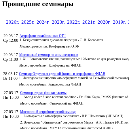
Прошедшие семинары
2026г.
2025г.
2024г.
2023г.
2022г.
2021г.
2020г.
2019г.
29.03.17
Астрофизический семинар ОТФ
1. Бездиссипативная дисковая аккреция - С. В. Боговалов
Ср 12:00
Место проведения:
Конференц-зал ОТФ
29.03.17
Московский семинар по люминесценции
1. XLI Вавиловские чтения, посвященные 126-летию со дня рождения акаде
Ср 11:00
Место проведения:
Конференц-зал ФИАН
28.03.17
Семинар Отделения ядерной физики и астрофизики ФИАН
1. Исследование широких атмосферных ливней на Тянь-Шанской высокого
Вт 11:00
Место проведения:
Конференц-зал ФИАН
27.03.17
Семинар отдела физики плазмы
1. Arcing under fusion relevant condition - Dr. Shin Kajita, IMaSS (Institute 
Пн 15:00
Место проведения:
Физический зал ФИАН
27.03.17
Московский астрофизический семинар
1. Биомаркеры в атмосферах экзопланет - В.И.Шематович (ИНАСАН)
Пн 10:30
2. Возможная "обитаемость" современного Марса - А.К. Павлов (ФТИ и
Место проведения:
МГУ (Астрономический Институт-ГАИШ)