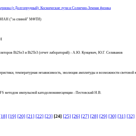
ернова (г.Долгопрудный): Космические лучи и Солнечно-Земная физика
 ФИАН ("за спиной" МФТИ)
АН
ляторов Bi2Se3 и Bi2Te3 (отчет лабораторий) - А.Ю. Кунцевич, Ю.Г. Селиванов
теристики, температурная независимость, эволюция амплитуды и возможности световой 
LFS методом импульсной катодолюминесценции - Пестовский Н.В.
[18]
[19]
[20]
[21]
[22]
[23]
[24]
[25]
[26]
[27]
[28]
[29]
[30]
[31]
[32]