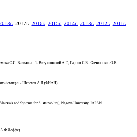
2018г.
2017г.
2016г.
2015г.
2014г.
2013г.
2012г.
2011г.
мика С.И. Вавилова - 1. Витухновский А.Г., Гарнов С.В., Овчинников О.В.
рной станции - Щепетов А.Л.(ФИАН)
of Materials and Systems for Sustainability), Nagoya University, JAPAN.
м.А.Ф.Иоффе)