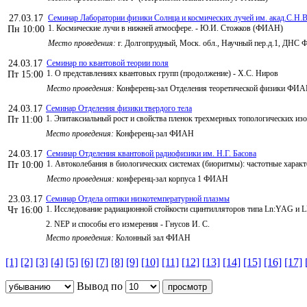
27.03.17
Семинар Лаборатории физики Солнца и космических лучей им. акад.С.Н.В
1. Космические лучи в нижней атмосфере. - Ю.И. Стожков (ФИАН)
Пн 10:00
Место проведения:
г. Долгопрудный, Моск. обл., Научный пер.д.1, ДНС
24.03.17
Семинар по квантовой теории поля
1. О представлениях квантовых групп (продолжение) - Х.С. Ниров
Пт 15:00
Место проведения:
Конференц-зал Отделения теоретической физики ФИ
24.03.17
Семинар Отделения физики твердого тела
1. Эпитаксиальный рост и свойства пленок трехмерных топологических изо
Пт 11:00
Место проведения:
Конференц-зал ФИАН
24.03.17
Семинар Отделения квантовой радиофизики им. Н.Г. Басова
1. Автоколебания в биологических системах (биоритмы): частотные харак
Пт 10:00
Место проведения:
конференц-зал корпуса 1 ФИАН
23.03.17
Семинар Отдела оптики низкотемпературной плазмы
1. Исследование радиационной стойкости сцинтилляторов типа Ln:YAG и 
Чт 16:00
2. NEP и способы его измерения - Гнусов И. С.
Место проведения:
Колонный зал ФИАН
[1]
[2]
[3]
[4]
[5]
[6]
[7]
[8]
[9]
[10]
[11]
[12]
[13]
[14]
[15]
[16]
[17]
Вывод по