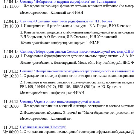
12.04.13
Семинар "Нейтринная и ядерная астрофизика" им. Г.Т.Зацепина
1. Исследование вариаций фоновых потоков тепловых нейтронов (по мат
Пт 11:00
Место проведения:
Колонный зал ФИАН
12.04.13
Семинар Отделения квантовой радиофизики им. Н.Г. Басова
1. Изотермический разлёт плазмы в вакуум - Е.А. Говрас, В.Ю.Быченков
Пт 10:00
2. Кинетические процессы в слабоионизованной воздушной плазме создав
В.Д.Зворыкин, А.О.Левченко, И.В.Сметанин, Н.Н.Устиновский
Место проведения:
конференц-зал корпуса 1 ФИАН
12.04.13
Семинар Лаборатории физики Солнца и космических лучей им. акад.С.Н.В
1. Градуировка барографических датчиков высоты, продолжение. - А.А.
Пт 10:00
Место проведения:
г. Долгопрудный, Моск. обл., Научный пер.д.1, ДНС
11.04.13
Семинар "Центра высокотемпературной сверхпроводимости и квантовых ма
1. О разделении вкладов фононного и электронного механизмов спаривани
Чт 16:30
2. Транспорт и магнитотранспорт в двумерных системах носителей заряда 
PRL 109, 246401 (2012), PRL 108, 186803 (2012)) - А.Ю. Кунцевич
Место проведения:
конференц-зал ФИАН
11.04.13
Семинар Отдела оптики низкотемпературной плазмы
1. Исследование влияния внешней инжекции электронов и состава окружаю
Чт 16:00
2. Исследование гибридных X-пинчей на "Малогабаритном импульсном ген
Место проведения:
Колонный зал
11.04.13
Публичные лекции "Полит.ру"
1. О топологии веревок, неевклидовой геометрии и фрактальной укладке 
Чт 00:00