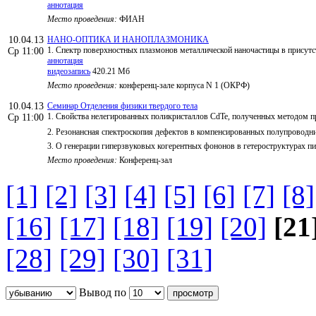
аннотация
Место проведения:
ФИАН
10.04.13
НАНО-ОПТИКА И НАНОПЛАЗМОНИКА
1. Спектр поверхностных плазмонов металлической наночастицы в присутс
Ср 11:00
аннотация
видеозапись
420.21 Мб
Место проведения:
конференц-зале корпуса N 1 (ОКРФ)
10.04.13
Семинар Отделения физики твердого тела
1. Свойства нелегированных поликристаллов CdTe, полученных методом пр
Ср 11:00
2. Резонансная спектроскопия дефектов в компенсированных полупроводник
3. О генерации гиперзвуковых когерентных фононов в гетероструктурах 
Место проведения:
Конференц-зал
[1]
[2]
[3]
[4]
[5]
[6]
[7]
[8]
[16]
[17]
[18]
[19]
[20]
[21
[28]
[29]
[30]
[31]
Вывод по