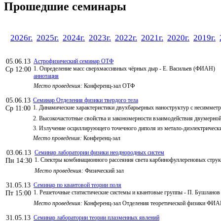
Прошедшие семинары
2026г.
2025г.
2024г.
2023г.
2022г.
2021г.
2020г.
2019г.
05.06.13
Астрофизический семинар ОТФ
1. Определение масс сверхмассивных чёрных дыр - Е. Васильев (ФИАН)
Ср 12:00
аннотация
Место проведения:
Конференц-зал ОТФ
05.06.13
Семинар Отделения физики твердого тела
1. Динамические характеристики двухбарьерных наноструктур с несиммет
Ср 11:00
2. Высокочастотные свойства и закономерности взаимодействия двумерно
3. Излучение осциллирующего точечного диполя из метало-диэлектрически
Место проведения:
Конференц-зал
03.06.13
Семинар лаборатории физики неоднородных систем
1. Спектры комбинационного рассеяния света карбинофуллереновых струк
Пн 14:30
Место проведения:
Физический зал
31.05.13
Семинар по квантовой теории поля
1. Решеточные статистические системы и квантовые группы - П. Бушлан
Пт 15:00
Место проведения:
Конференц-зал Отделения теоретической физики ФИ
31.05.13
Семинар лаборатории теории плазменных явлений