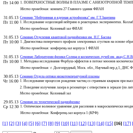
1. ПОВЕРХНОСТНЫЕ ВОЛНЫ В ПЛАЗМЕ С АНИЗОТРОПНОЙ ТЕМПЕР
Пт 14:00
Место проведения:
комната 27 Главного здания ФИАН
31.05.13
Семинар "Нейтринная и ядерная астрофизика" им. Г.Т.Зацепина
1. Исследование осцилляций нейтрино в реакторных экспериментах. Колла
Пт 11:00
Место проведения:
Колонный зал ФИАН
31.05.13
Семинар Отделения квантовой радиофизики им. Н.Г. Басова
1. Диагностика поперечного профиля электронных сгустков на основе обр
Пт 10:00
Место проведения:
конференц-зал корпуса 1 ФИАН
31.05.13
Семинар Лаборатории физики Солнца и космических лучей им. акад.С.Н.В
1. Методика исследования Форбуш-эффектов в потоке мюонов космически
Пт 10:00
Место проведения:
г. Долгопрудный, Моск. обл., Научный пер.д.1, ДНС
30.05.13
Семинар Отдела оптики низкотемпературной плазмы
1. Исследование процессов рождения частиц со странным кварком при выс
Чт 16:00
2. Поведение излучения лазера в резонаторе с отверстием в зеркале (по ли
Место проведения:
Колонный зал
29.05.13
Семинар по теоретической радиофизике
1. Оптическое волновое уравнение для рассеяния в макроскопически неодн
Ср 12:30
Место проведения:
Конференц-зал корпуса 1 (КРФ)
[1]
[2]
[3]
[4]
[5]
[6]
[7]
[8]
[9]
[10]
[11]
[12]
[13]
[14]
[15]
[16]
[17]