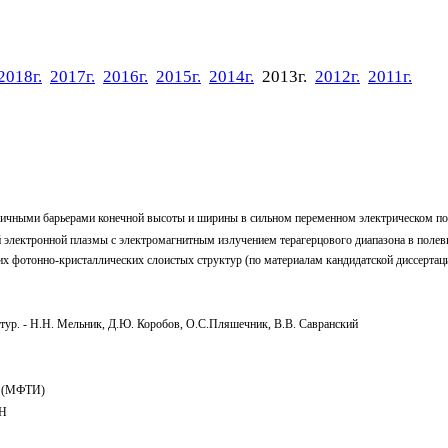
2018г.
2017г.
2016г.
2015г.
2014г.
2013г.
2012г.
2011г.
ричными барьерами конечной высоты и ширины в сильном переменном электрическом пол
й электронной плазмы с электромагнитным излучением терагерцового диапазона в полев
х фотонно-кристаллических слоистых структур (по материалам кандидатской диссертац
тур. - Н.Н. Мельник, Д.Ю. Коробов, О.C.Пляшечник, В.В. Савранский
ов (МФТИ)
АН