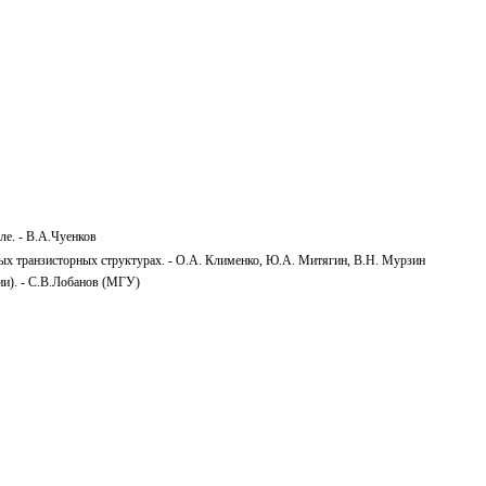
е. - В.А.Чуенков
ых транзисторных структурах. - О.А. Клименко, Ю.А. Митягин, В.Н. Мурзин
ии). - С.В.Лобанов (МГУ)