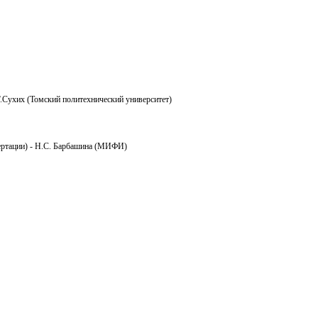
Г.Сухих (Томский политехнический университет)
ертации) - Н.С. Барбашина (МИФИ)