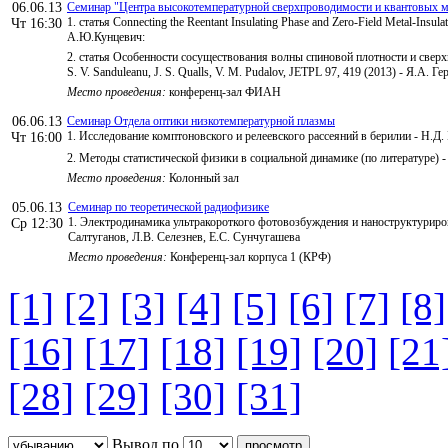
06.06.13
Семинар "Центра высокотемпературной сверхпроводимости и квантовых ма
1. статья Connecting the Reentant Insulating Phase and Zero-Field Metal-Insula
Чт 16:30
А.Ю.Кунцевич:
2. статья Особенности сосуществования волны спиновой плотности и сверхп
S. V. Sanduleanu, J. S. Qualls, V. M. Pudalov, JETPL 97, 419 (2013) - Я.А. Г
Место проведения:
конференц-зал ФИАН
06.06.13
Семинар Отдела оптики низкотемпературной плазмы
1. Исследование комптоновского и релеевского рассеяний в берилии - Н.Д.
Чт 16:00
2. Методы статистической физики в социальной динамике (по литературе) -
Место проведения:
Колонный зал
05.06.13
Семинар по теоретической радиофизике
1. Электродинамика ультракороткого фотовозбуждения и наноструктуриров
Ср 12:30
Салтуганов, Л.В. Селезнев, Е.С. Сунчугашева
Место проведения:
Конференц-зал корпуса 1 (КРФ)
[1]
[2]
[3]
[4]
[5]
[6]
[7]
[8]
[16]
[17]
[18]
[19]
[20]
[21
[28]
[29]
[30]
[31]
Вывод по