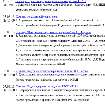
11.06.13
Семинар Отделения ядерной физики и астрофизики ФИАН
1. Планета Венера, как мы её видим в 2013 году - Ксанфомалити Л.В.(ИКИ
Вт 11:00
Место проведения:
Конференц-зал
07.06.13
Семинар по квантовой теории поля
1. Характеристические классы Q-многообразий - А.А. Шарапов (ТГУ)
Пт 15:00
Место проведения:
Конференц-зал Отделения теоретической физики ФИ
07.06.13
Семинар "Нейтринная и ядерная астрофизика" им. Г.Т.Зацепина
1. Ранние годы физики нейтрино высоких энергий (1957-1962) и образо
Пт 11:00
2. От установки Тунка-133 к гамма-телескопу Тунка-HISCORE - Л.А. К
3. Дополнительная проверка моделей адронных взаимодействий и состав 
4. Детекторы с низким порогом и перспективы регистрации когерентного 
5. Измерение свойств нейтрино на подземных установках лаборатории Гр
6. Последние данные о центральном остатке Сверхновой 1987А - Д.К. На
Место проведения:
Колонный зал ФИАН
07.06.13
Семинар Отделения квантовой радиофизики им. Н.Г. Басова
1. Дифракционно-индуцированное деление фемтосекундных импульсов в 
Пт 10:00
Место проведения:
конференц-зал корпуса 1 ФИАН
07.06.13
Семинар Отдела ядерных исследований ТОП ФИАН
1. Сверхпроводящий линейный ускоритель в режиме запасенной энергии - 
Пт 10:00
2. Быстрое лазерное охлаждение долгоживущих ионных пучков - Е.Г.Бессо
Место проведения:
г.Троицк, ФИАН, кабинет П.А.Черенкова