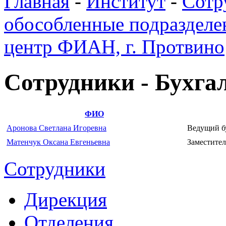
Главная
-
Институт
-
Сотр
обособленные подразделе
центр ФИАН, г. Протвино
Сотрудники - Бухга
ФИО
Аронова Светлана Игоревна
Ведущий б
Матенчук Оксана Евгеньевна
Заместител
Сотрудники
Дирекция
Отделения