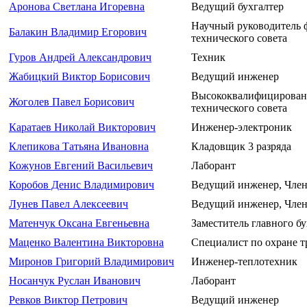
Аронова Светлана Игоревна
Ведущий бухгалтер
Научный руководитель ф
Балакин Владимир Егорович
технического совета
Гуров Андрей Александрович
Техник
Жабицкий Виктор Борисович
Ведущий инженер
Высококвалифицированн
Жоголев Павел Борисович
технического совета
Каратаев Николай Викторович
Инженер-электроник
Клепикова Татьяна Ивановна
Кладовщик 3 разряда
Кожунов Евгений Васильевич
Лаборант
Коробов Денис Владимирович
Ведущий инженер, Член 
Лунев Павел Алексеевич
Ведущий инженер, Член 
Матенчук Оксана Евгеньевна
Заместитель главного б
Маценко Валентина Викторовна
Специалист по охране т
Миронов Григорий Владимирович
Инженер-теплотехник
Носанчук Руслан Иванович
Лаборант
Ревков Виктор Петрович
Ведущий инженер