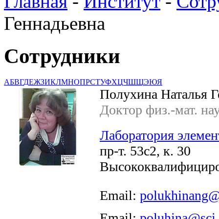
Главная
-
Институт
-
Сотр
Геннадьевна
Сотрудники
А
Б
В
Г
Д
Е
Ж
З
И
К
Л
М
Н
О
П
Р
С
Т
У
Ф
Х
Ц
Ч
Ш
Щ
Э
Ю
Я
Полухина Наталья Г
Доктор физ.-мат. на
Лаборатория элемен
пр-т. 53с2, к. 30
Высококвалифициро
Email:
polukhinang@
Email:
poluhina@sci.