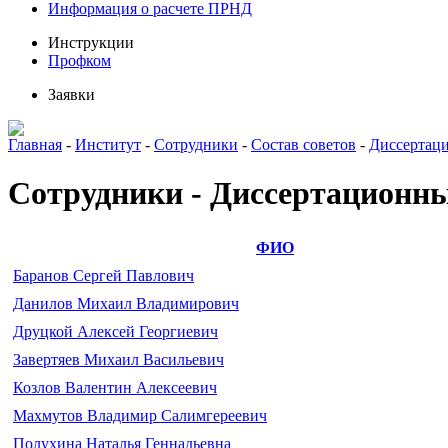
Информация о расчете ПРНД
Инструкции
Профком
Заявки
Главная
-
Институт
-
Сотрудники
-
Состав советов
-
Диссертац
Сотрудники - Диссертационный
ФИО
Баранов Сергей Павлович
Данилов Михаил Владимирович
Друцкой Алексей Георгиевич
Завертяев Михаил Васильевич
Козлов Валентин Алексеевич
Махмутов Владимир Салимгереевич
Полухина Наталья Геннадьевна