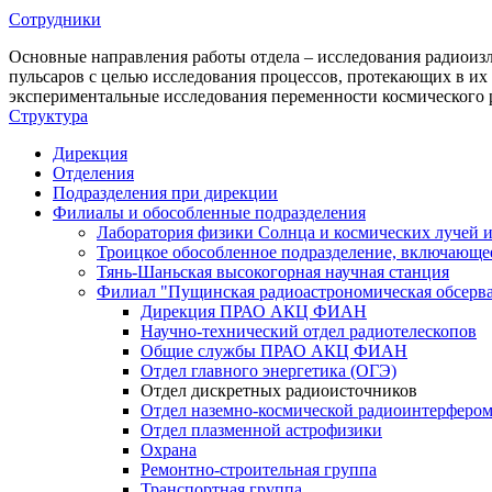
Сотрудники
Основные направления работы отдела – исследования радиои
пульсаров с целью исследования процессов, протекающих в их
экспериментальные исследования переменности космического 
Структура
Дирекция
Отделения
Подразделения при дирекции
Филиалы и обособленные подразделения
Лаборатория физики Солнца и космических лучей и
Троицкое обособленное подразделение, включаю
Тянь-Шаньская высокогорная научная станция
Филиал "Пущинская радиоастрономическая обсер
Дирекция ПРАО АКЦ ФИАН
Научно-технический отдел радиотелескопов
Общие службы ПРАО АКЦ ФИАН
Отдел главного энергетика (ОГЭ)
Отдел дискретных радиоисточников
Отдел наземно-космической радиоинтерферо
Отдел плазменной астрофизики
Охрана
Ремонтно-строительная группа
Транспортная группа