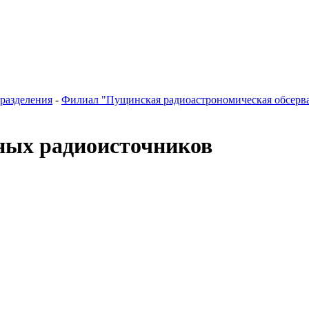
разделения
-
Филиал "Пущинская радиоастрономическая обсер
ных радиоисточников