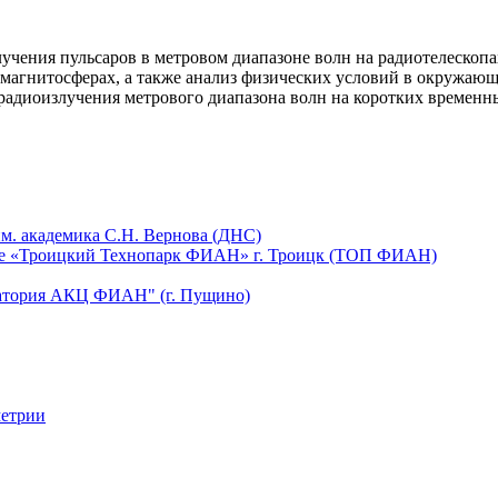
злучения пульсаров в метровом диапазоне волн на радиотелес
 магнитосферах, а также анализ физических условий в окружающ
радиоизлучения метрового диапазона волн на коротких временн
м. академика С.Н. Вернова (ДНС)
щее «Троицкий Технопарк ФИАН» г. Троицк (ТОП ФИАН)
ватория АКЦ ФИАН" (г. Пущино)
метрии