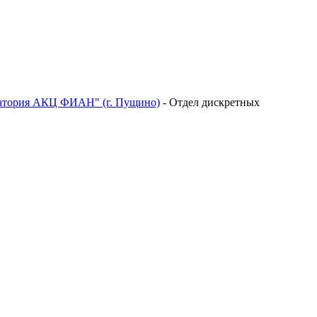
ватория АКЦ ФИАН" (г. Пущино)
-
Отдел дискретных