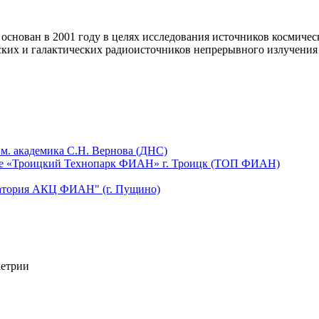
основан в 2001 году в целях исследования источников космиче
ких и галактических радиоисточников непрерывного излучения 
м. академика С.Н. Вернова (ДНС)
щее «Троицкий Технопарк ФИАН» г. Троицк (ТОП ФИАН)
ватория АКЦ ФИАН" (г. Пущино)
метрии