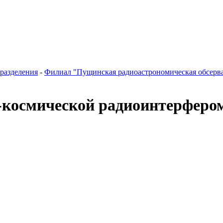
разделения
-
Филиал "Пущинская радиоастрономическая обсер
космической радиоинтерферо