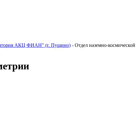
ватория АКЦ ФИАН" (г. Пущино)
-
Отдел наземно-космической
метрии