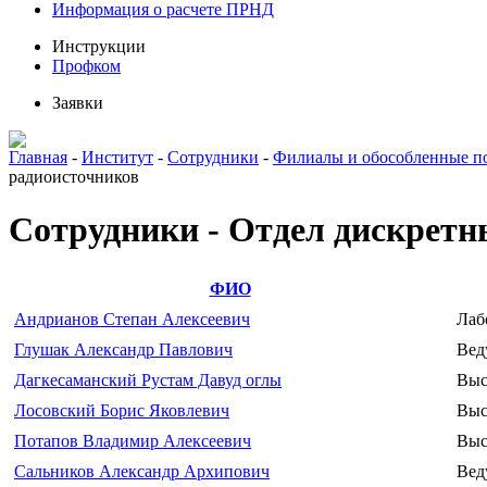
Информация о расчете ПРНД
Инструкции
Профком
Заявки
Главная
-
Институт
-
Сотрудники
-
Филиалы и обособленные п
радиоисточников
Сотрудники - Отдел дискретн
ФИО
Андрианов Степан Алексеевич
Лаб
Глушак Александр Павлович
Вед
Дагкесаманский Рустам Давуд оглы
Выс
Лосовский Борис Яковлевич
Выс
Потапов Владимир Алексеевич
Выс
Сальников Александр Архипович
Вед