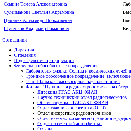
Семина Тамара Александровна
Лаб
Сулейманова Светлана Акрамовна
Выс
Цивилёв Александр Прокопьевич
Выс
Шутенков Владимир Романович
Вед
Сотрудники
Дирекция
Отделения
Подразделения при дирекции
Филиалы и обособленные подразделения
Лаборатория физики Солнца и космических лучей и
Троицкое обособленное подразделение, включаю
Тянь-Шаньская высокогорная научная станция
Филиал "Пущинская радиоастрономическая обсер
Дирекция ПРАО АКЦ ФИАН
Научно-технический отдел радиотелескопов
Общие службы ПРАО АКЦ ФИАН
Отдел главного энергетика (ОГЭ)
Отдел дискретных радиоисточников
Отдел наземно-космической радиоинтерферо
Отдел плазменной астрофизики
Охрана