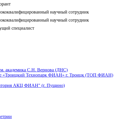
орант
ококвалифицированный научный сотрудник
ококвалифицированный научный сотрудник
ущий специалист
м. академика С.Н. Вернова (ДНС)
щее «Троицкий Технопарк ФИАН» г. Троицк (ТОП ФИАН)
ватория АКЦ ФИАН" (г. Пущино)
метрии