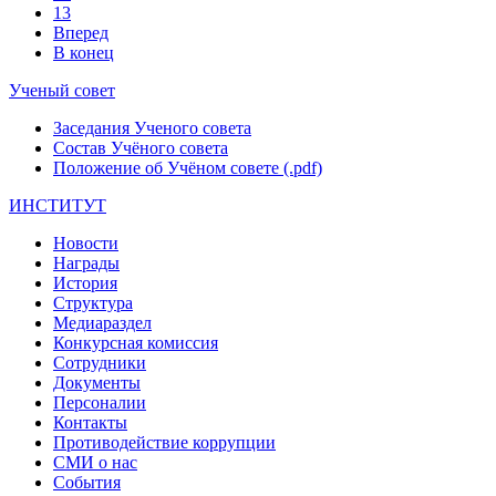
13
Вперед
В конец
Ученый совет
Заседания Ученого совета
Состав Учёного совета
Положение об Учёном совете (.pdf)
ИНСТИТУТ
Новости
Награды
История
Структура
Медиараздел
Конкурсная комиссия
Сотрудники
Документы
Персоналии
Контакты
Противодействие коррупции
СМИ о нас
События