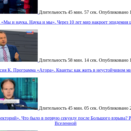
Длительность
45 мин. 57 сек.
Опубликовано
«Мы и наука. Наука и мы». Через 10 лет мир накроет эпидемия
Длительность
58 мин. 14 сек.
Опубликовано
сия К. Программа «Агора». Кванты: как жить в неустойчивом м
Длительность
45 мин. 05 сек.
Опубликовано
кторий». Что было в первую секунду после Большого взрыва? 
Вселенной