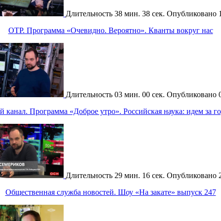
Длительность
38 мин. 38 сек.
Опубликовано
ОТР. Программа «Очевидно. Вероятно». Кванты вокруг нас
Длительность
03 мин. 00 сек.
Опубликовано
 канал. Программа «Доброе утро». Российская наука: идем за г
Длительность
29 мин. 16 сек.
Опубликовано
Общественная служба новостей. Шоу «На закате» выпуск 247