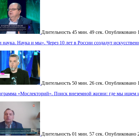
Длительность
45 мин. 49 сек.
Опубликовано
наука. Наука и мы». Через 10 лет в России создадут искусстве
Длительность
50 мин. 26 сек.
Опубликовано
ограмма «Мослекторий». Поиск внеземной жизни: где мы ищем и
Длительность
01 мин. 57 сек.
Опубликовано