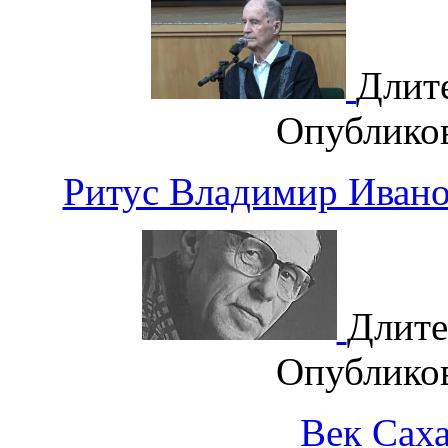
Длит
Опублико
Ритус Владимир Иванов
Длите
Опублико
Век Саха