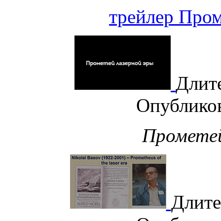
трейлер Пром
Длит
Опублико
Прометей
Длите