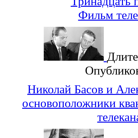
Тринадцать 
Фильм теле
Длите
Опублико
Николай Басов и Але
основоположники ква
телекан