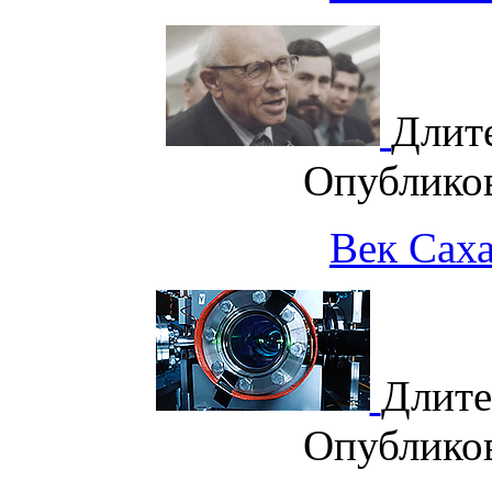
Длит
Опублико
Век Саха
Длите
Опублико