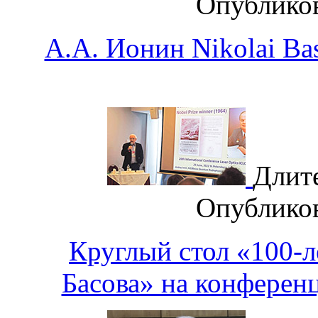
Опублико
А.А. Ионин Nikolai Bas
Длит
Опублико
Круглый стол «100-л
Басова» на конферен