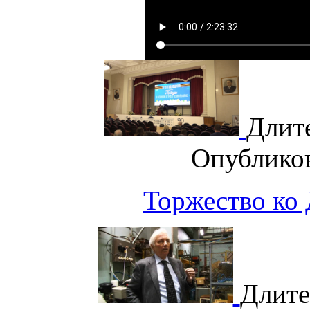
Длит
Опублико
Торжество ко
Длите