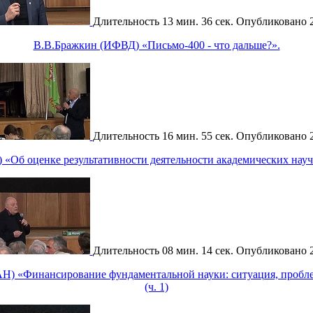
Длительность
13 мин. 36 сек.
Опубликовано
В.В.Бражкин (ИФВД) «Письмо-400 - что дальше?».
Длительность
16 мин. 55 сек.
Опубликовано
 «Об оценке результативности деятельности академических нау
Длительность
08 мин. 14 сек.
Опубликовано
) «Финансирование фундаментальной науки: ситуация, пробл
(ч. 1)