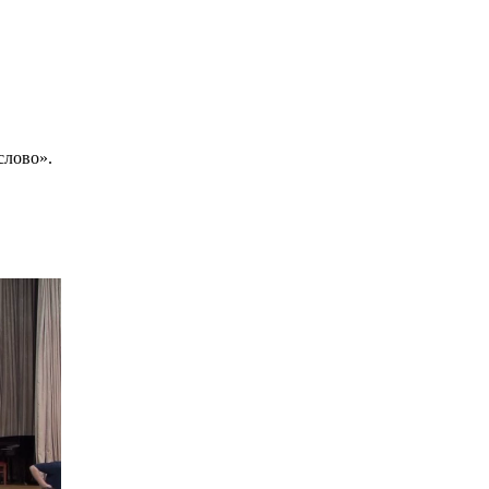
лово».