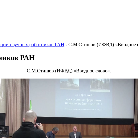
енции научных работников РАН
-
С.М.Стишов (ИФВД) «Вводное с
тников РАН
С.М.Стишов (ИФВД) «Вводное слово».