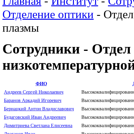
Главная
-
Институт
-
Сотр
Отделение оптики
-
Отдел
плазмы
Сотрудники - Отдел
низкотемпературно
ФИО
Андреев Сергей Николаевич
Высококвалифицированн
Баранов Аркадий Игоревич
Высококвалифицированн
Бернацкий Антон Владиславович
Высококвалифицированн
Будаговский Иван Андреевич
Высококвалифицированн
Димитриева Светлана Елисеевна
Высококвалифицированн
Драганов Иван
Высококвалифицированн