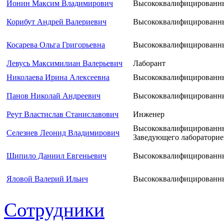
Ионин Максим Владимирович
Высококвалифицированны
Корибут Андрей Валериевич
Высококвалифицированны
Косарева Ольга Григорьевна
Высококвалифицированны
Левусь Максимилиан Валерьевич
Лаборант
Николаева Ирина Алексеевна
Высококвалифицированны
Панов Николай Андреевич
Высококвалифицированны
Реут Властислав Станиславович
Инженер
Высококвалифицированны
Селезнев Леонид Владимирович
Заведующего лаборатори
Шипило Даниил Евгеньевич
Высококвалифицированны
Яловой Валерий Ильич
Высококвалифицированны
Сотрудники