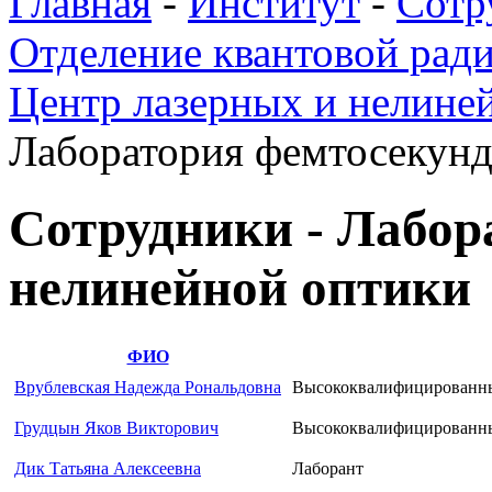
Главная
-
Институт
-
Сотр
Отделение квантовой ради
Центр лазерных и нелине
Лаборатория фемтосекунд
Сотрудники - Лабор
нелинейной оптики
ФИО
Врублевская Надежда Рональдовна
Высококвалифицированны
Грудцын Яков Викторович
Высококвалифицированны
Дик Татьяна Алексеевна
Лаборант