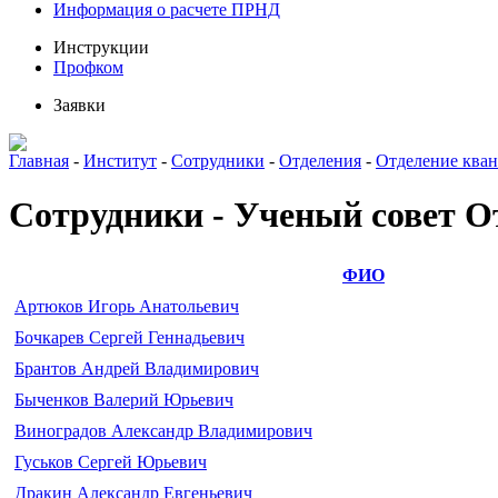
Информация о расчете ПРНД
Инструкции
Профком
Заявки
Главная
-
Институт
-
Сотрудники
-
Отделения
-
Отделение кван
Сотрудники - Ученый совет О
ФИО
Артюков Игорь Анатольевич
Бочкарев Сергей Геннадьевич
Брантов Андрей Владимирович
Быченков Валерий Юрьевич
Виноградов Александр Владимирович
Гуськов Сергей Юрьевич
Дракин Александр Евгеньевич