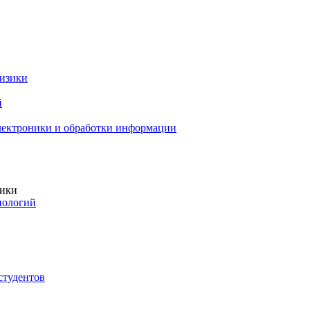
изики
й
лектроники и обработки информации
зики
нологий
студентов