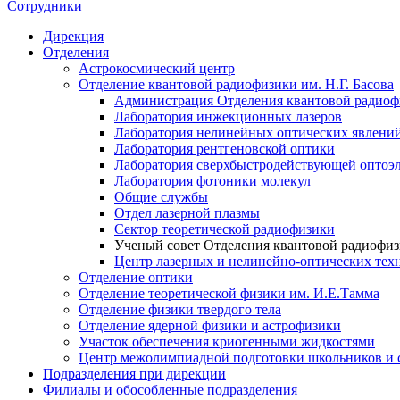
Сотрудники
Дирекция
Отделения
Астрокосмический центр
Отделение квантовой радиофизики им. Н.Г. Басова
Администрация Отделения квантовой радиоф
Лаборатория инжекционных лазеров
Лаборатория нелинейных оптических явлени
Лаборатория рентгеновской оптики
Лаборатория сверхбыстродействующей оптоэ
Лаборатория фотоники молекул
Общие службы
Отдел лазерной плазмы
Сектор теоретической радиофизики
Ученый совет Отделения квантовой радиофи
Центр лазерных и нелинейно-оптических тех
Отделение оптики
Отделение теоретической физики им. И.Е.Тамма
Отделение физики твердого тела
Отделение ядерной физики и астрофизики
Участок обеспечения криогенными жидкостями
Центр межолимпиадной подготовки школьников и 
Подразделения при дирекции
Филиалы и обособленные подразделения