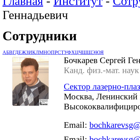
Главная
-
Институт
-
Сотр
Геннадьевич
Сотрудники
А
Б
В
Г
Д
Е
Ж
З
И
К
Л
М
Н
О
П
Р
С
Т
У
Ф
Х
Ц
Ч
Ш
Щ
Э
Ю
Я
Бочкарев Сергей Ге
Канд. физ.-мат. наук
Сектор лазерно-пла
Москва, Ленинский п
Высококвалифициро
Email:
bochkarevsg@
Email:
bochkarevsg@