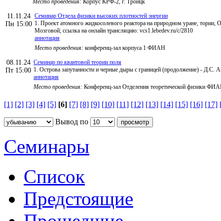
Место проведения:
Корпус КРФ-2, г. Троицк
11.11.24
Семинар Отдела физики высоких плотностей энергии
1. Проект атомного жидкосолевого реактора на природном уране, тории,
Пн 15:00
Мозговой; ссылка на онлайн трансляцию: vcs1.lebedev.ru/c/2810
аннотация
Место проведения:
конференц-зал корпуса 1 ФИАН
08.11.24
Семинар по квантовой теории поля
1. Острова запутанности и черные дыры с границей (продолжение) - Д.С. А
Пт 15:00
аннотация
Место проведения:
Конференц-зал Отделения теоретической физики ФИ
[1]
[2]
[3]
[4]
[5]
[6]
[7]
[8]
[9]
[10]
[11]
[12]
[13]
[14]
[15]
[16]
[17]
Вывод по
Семинары
Список
Предстоящие
Прошедшие