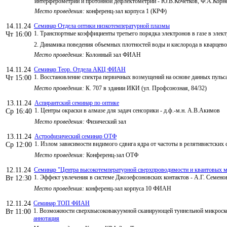
интерферометрии и протонной дефлектометрии - Ю.В.Кочетков, Ф.А.К
Место проведения:
конференц-зал корпуса 1 (КРФ)
14.11.24
Семинар Отдела оптики низкотемпературной плазмы
1. Транспортные коэффициенты третьего порядка электронов в газе в элект
Чт 16:00
2. Динамика поведения объемных плотностей воды и кислорода в кварцево
Место проведения:
Колонный зал ФИАН
14.11.24
Семинар Теор. Отдела АКЦ ФИАН
1. Восстановление спектра первичных возмущений на основе данных пуль
Чт 15:00
Место проведения:
К. 707 в здании ИКИ (ул. Профсоюзная, 84/32)
13.11.24
Аспирантский семинар по оптике
1. Центры окраски в алмазе для задач сенсорики - д.ф.-м.н. А.В.Акимов
Ср 16:40
Место проведения:
Физический зал
13.11.24
Астрофизический семинар ОТФ
1. Излом зависимости видимого сдвига ядра от частоты в релятивистских
Ср 12:00
Место проведения:
Конференц-зал ОТФ
12.11.24
Семинар "Центра высокотемпературной сверхпроводимости и квантовых ма
1. Эффект увлечения в системе Джозефсоновских контактов - А.Г. Семено
Вт 12:30
Место проведения:
конференц-зал корпуса 10 ФИАН
12.11.24
Семинар ТОП ФИАН
1. Возможности сверхвысоковакуумной сканирующей туннельной микроск
Вт 11:00
аннотация