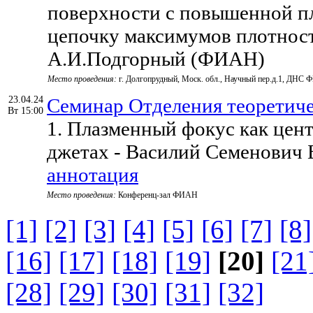
поверхности с повышенной пл
цепочку максимумов плотнос
А.И.Подгорный (ФИАН)
Место проведения:
г. Долгопрудный, Моск. обл., Научный пер.д.1, ДНС
23.04.24
Семинар Отделения теоретич
Вт 15:00
1. Плазменный фокус как цен
джетах - Василий Семенович 
аннотация
Место проведения:
Конференц-зал ФИАН
[1]
[2]
[3]
[4]
[5]
[6]
[7]
[8]
[16]
[17]
[18]
[19]
[20]
[21
[28]
[29]
[30]
[31]
[32]