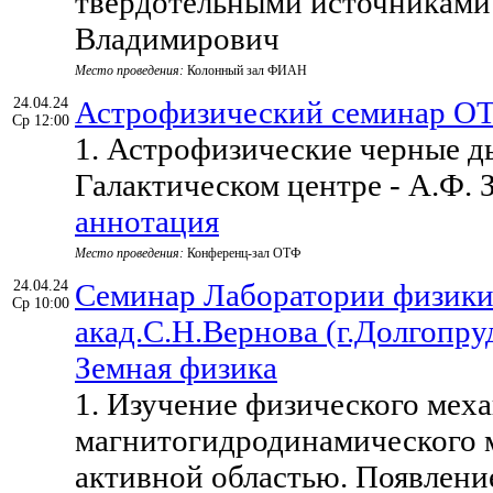
твердотельными источниками 
Владимирович
Место проведения:
Колонный зал ФИАН
24.04.24
Астрофизический семинар О
Ср 12:00
1. Астрофизические черные д
Галактическом центре - А.Ф.
аннотация
Место проведения:
Конференц-зал ОТФ
24.04.24
Семинар Лаборатории физики 
Ср 10:00
акад.С.Н.Вернова (г.Долгопр
Земная физика
1. Изучение физического мех
магнитогидродинамического м
активной областью. Появлени