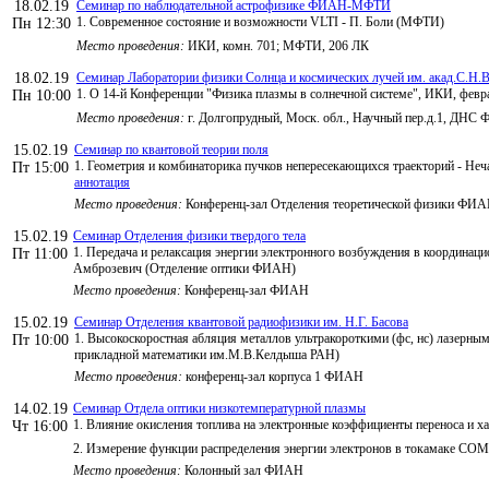
18.02.19
Семинар по наблюдательной астрофизике ФИАН-МФТИ
1. Современное состояние и возможности VLTI - П. Боли (МФТИ)
Пн 12:30
Место проведения:
ИКИ, комн. 701; МФТИ, 206 ЛК
18.02.19
Семинар Лаборатории физики Солнца и космических лучей им. акад.С.Н.В
1. О 14-й Конференции "Физика плазмы в солнечной системе", ИКИ, февр
Пн 10:00
Место проведения:
г. Долгопрудный, Моск. обл., Научный пер.д.1, ДНС 
15.02.19
Семинар по квантовой теории поля
1. Геометрия и комбинаторика пучков непересекающихся траекторий - Неч
Пт 15:00
аннотация
Место проведения:
Конференц-зал Отделения теоретической физики ФИ
15.02.19
Семинар Отделения физики твердого тела
1. Передача и релаксация энергии электронного возбуждения в координаци
Пт 11:00
Амброзевич (Отделение оптики ФИАН)
Место проведения:
Конференц-зал ФИАН
15.02.19
Семинар Отделения квантовой радиофизики им. Н.Г. Басова
1. Высокоскоростная абляция металлов ультракороткими (фс, нс) лазерн
Пт 10:00
прикладной математики им.М.В.Келдыша РАН)
Место проведения:
конференц-зал корпуса 1 ФИАН
14.02.19
Семинар Отдела оптики низкотемпературной плазмы
1. Влияние окисления топлива на электронные коэффициенты переноса и ха
Чт 16:00
2. Измерение функции распределения энергии электронов в токамаке COM
Место проведения:
Колонный зал ФИАН