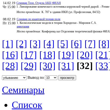
14.02.19
Семинар Теор. Отдела АКЦ ФИАН
1. Линзирование конического источника керровской черной дырой. - Репин
Чт 15:00
Место проведения:
К. 707 в здании ИКИ (ул. Профсоюзная, 84/32)
08.02.19
Семинар по квантовой теории поля
1. Космологические модели в теории Хорндески - Миронов С.А.
Пт 15:00
аннотация
Место проведения:
Конференц-зал Отделения теоретической физики ФИ
[1]
[2]
[3]
[4]
[5]
[6]
[7]
[8]
[16]
[17]
[18]
[19]
[20]
[21
[28]
[29]
[30]
[31]
[32]
[33
Вывод по
Семинары
Список