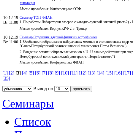
аннотация
Место проведения:
Конференц-зал ОТФ
10.12.19
Семинар ТОП ФИАН
1. По работам Лаборатории лазеров с катодно-лучевой накачкой (часть2) -
Вт 11:00
Место проведения:
Корпус КРФ-2, г. Троицк
10.12.19
Семинар Отделения ядерной физики и астрофизики
1. Особенности образования нейтральных мезонов в столкновениях ядер м
Вт 11:00
"Санкт-Петербургский политехнический университет Петра Великого")
2. Рождение легких нейтральных мезонов в U+U взаимодействиях при энер
Петербургский политехнический университет Петра Великого")
Место проведения:
Конференц-зал ФИАН
[1]
[2]
[3]
[4]
[5]
[6]
[7]
[8]
[9]
[10]
[11]
[12]
[13]
[14]
[15]
[16]
[17]
[35]
Вывод по
Семинары
Список