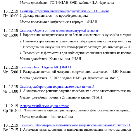
Место проведения:
ТОП ФИАН, ОЯИ, кабинет П.А.Черенкова
13.12.19
Семинар Отделения квантовой радиофизики им. Н.Г. Басова
1. Доклад отменяется - по просьбе докладчика
Пт 10:00
Место проведения:
конференц-зал корпуса 1 ФИАН
12.12.19
Семинар Отдела оптики низкотемпературной плазмы
1. Корреляция электрического поля Земли и космических лучей (по литерат
Чт 16:00
2. Нанотекстурирование и плазмонное возбуждение наноструктур золота п
3. Исследования излучения при атмосферных разрядах (по литературе) - Я
4. Терагерцевые фотометры для наблюдений солнечных вспышек из космоса
Место проведения:
Колонный зал ФИАН
12.12.19
Семинар Теор. Отдела АКЦ ФИАН
1. Распределение темной материи в сверхтонких галактиках. - И.Ю. Калаш
Чт 15:00
Место проведения:
К. 707 в здании ИКИ (ул. Профсоюзная, 84/32)
12.12.19
Семинар лаборатории теории плазменных явлений
1. Аналитическое решение задачи о колебаниях в слое электронного газа 
Чт 14:00
Место проведения:
комната 27 Главного здания ФИАН
11.12.19
Аспирантский семинар по оптике
1. "Нелинейные процессы при распространении фемтосекундных лазерных и
Ср 16:40
Место проведения:
Физический зал
10.12.19
Семинар Лаборатории математического моделирования сложных систем 
1. Автоматическая коррекция и извлечение информации из неструктуриро
Вт 17:15