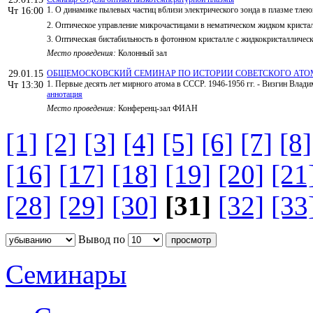
1. О динамике пылевых частиц вблизи электрического зонда в плазме тлеющ
Чт 16:00
2. Оптическое управление микрочастицами в нематическом жидком кристал
3. Оптическая бистабильность в фотонном кристалле с жидкокристалличес
Место проведения:
Колонный зал
29.01.15
ОБЩЕМОСКОВСКИЙ СЕМИНАР ПО ИСТОРИИ СОВЕТСКОГО АТО
1. Первые десять лет мирного атома в СССР. 1946-1956 гг. - Визгин Вла
Чт 13:30
аннотация
Место проведения:
Конференц-зал ФИАН
[1]
[2]
[3]
[4]
[5]
[6]
[7]
[8]
[16]
[17]
[18]
[19]
[20]
[21
[28]
[29]
[30]
[31]
[32]
[33
Вывод по
Семинары