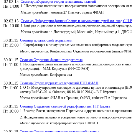
02.02.15
Семинар лаборатории теории плазменных явлений
1. "Переходное поглощение и поверхностная фотоэмиссия электронов из м
Пн 14:00
Место проведения:
комната 27 Главного здания ФИАН
02.02.15
Семинар Лаборатории физики Солнца и космических лучей им. акад.С.Н.В
1. Ещё раз о причинах и механизмах долговременных вариаций характери
Пн 10:00
Место проведения:
г. Долгопрудный, Моск. обл., Научный пер.д.1, ДНС
30.01.15
Семинар по квантовой теории поля
1. Формфакторы в возмущенных минимальных конформных моделях серии 
Пт 15:00
Место проведения:
Конференц-зал Отделения теоретической физики ФИ
30.01.15
Семинар Отделения физики твердого тела
1. Исследование связи магнетизма и необычной сверхпроводимости в мно
Пт 11:00
диссертации). - М.М. Коршунов (ИФ СО РАН)
Место проведения:
Конференц-зал
30.01.15
Семинар Отдела ядерных исследований ТОП ФИАН
1. О 17 Международном семинаре по динамике пучков и оптимизации (BDO-
Пт 11:00
частиц (RuPAC-2014, Обнинск, 06.10-10.10.2014) - В.Г. Куракин
Место проведения:
ФИАН в г.Троицке, ОФВЭ, кабинет П.А.Черенкова
30.01.15
Семинар Отделения квантовой радиофизики им. Н.Г. Басова
1. Реактор Росси, эксперимент Пархомова и другие возможные проявлени
Пт 10:00
2. Исследование лазерного ускорения ионов из нано- и микроструктуриро
Место проведения:
конференц-зал корпуса 1 ФИАН
29.01.15
Семинар Отдела оптики низкотемпературной плазмы