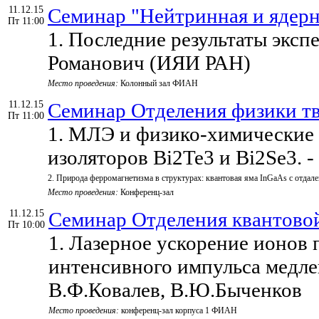
11.12.15
Семинар "Нейтринная и ядерна
Пт 11:00
1. Последние результаты экс
Романович (ИЯИ РАН)
Место проведения:
Колонный зал ФИАН
11.12.15
Семинар Отделения физики тв
Пт 11:00
1. МЛЭ и физико-химические 
изоляторов Bi2Te3 и Bi2Se3. 
2. Природа ферромагнетизма в структурах: квантовая яма InGaAs с отдал
Место проведения:
Конференц-зал
11.12.15
Семинар Отделения квантовой
Пт 10:00
1. Лазерное ускорение ионов
интенсивного импульса медлен
В.Ф.Ковалев, В.Ю.Быченков
Место проведения:
конференц-зал корпуса 1 ФИАН