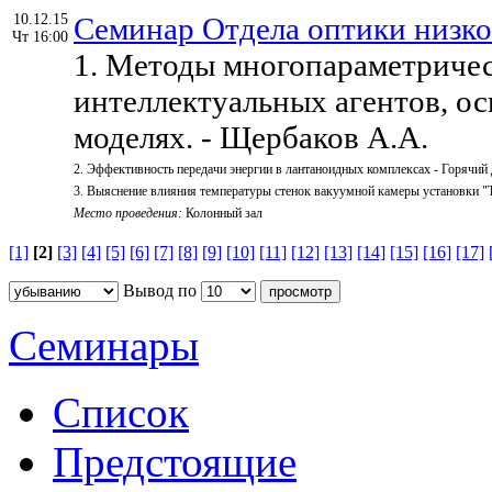
10.12.15
Семинар Отдела оптики низк
Чт 16:00
1. Методы многопараметричес
интеллектуальных агентов, о
моделях. - Щербаков А.А.
2. Эффективность передачи энергии в лантаноидных комплексах - Горячий
3. Выяснение влияния температуры стенок вакуумной камеры установки "Т
Место проведения:
Колонный зал
[1]
[2]
[3]
[4]
[5]
[6]
[7]
[8]
[9]
[10]
[11]
[12]
[13]
[14]
[15]
[16]
[17]
Вывод по
Семинары
Список
Предстоящие