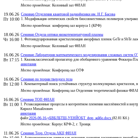
Место проведения:
Колонный зал ФИАН
19.06.26
Семинар Отделения квантовой радиофизики им. Н.Г. Басова
1. Модификация оптических свойств биосовместимых полимеров ультрако
Пт 10:00
Место проведения:
конференц-зал корпуса 1 (КРФ)
18.06.26
Семинар Отдела оптики низкотемпературной плазмы
1. Фотоиндуцированная кристаллизация аморфных пленок GeTe и SbTe ла
Чт 16:00
Место проведения:
Колонный зал ФИАН
16.06.26
Семинар Лаборатории математического моделирования сложных систем 
1. Квазиклассический пропагатор для обобщенного уравнения Фоккера-Пл
Вт 17:15
аннотация
Место проведения:
Конференц-зал ОТФ
16.06.26
Семинар по теории твердого тела
1. Компьютерный поиск устойчивых структур молекулярных кристаллов, 
Вт 12:00
Место проведения:
Конференц-зал Отделения теоретической физики ФИ
16.06.26
Семинар ТОП ФИАН
1. Релаксационные процессы в когерентном пленении населённостей и внут
Вт 11:00
Кирилл Михайлович
аннотация
файл:
2026-06-16-уБВБЛБТШ-УЕНЙОБТ_фпр_жйбо.docx
(82.81 Кб.)
Место проведения:
Корпус КРФ-2, г. Троицк
11.06.26
Семинар Теор. Отдела АКЦ ФИАН
1. Астрономические данные как источник развития расширенных теорий гр