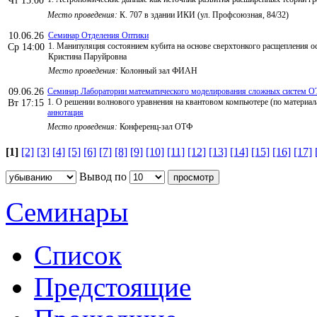
Чт 15:00
Место проведения:
К. 707 в здании ИКИ (ул. Профсоюзная, 84/32)
10.06.26
Семинар Отделения Оптики
1. Манипуляция состоянием кубита на основе сверхтонкого расщепления о
Ср 14:00
Кристина Паруйровна
Место проведения:
Колонный зал ФИАН
09.06.26
Семинар Лаборатории математического моделирования сложных систем 
1. О решении волнового уравнения на квантовом компьютере (по материала
Вт 17:15
аннотация
Место проведения:
Конференц-зал ОТФ
[1]
[2]
[3]
[4]
[5]
[6]
[7]
[8]
[9]
[10]
[11]
[12]
[13]
[14]
[15]
[16]
[17]
Вывод по
Семинары
Список
Предстоящие