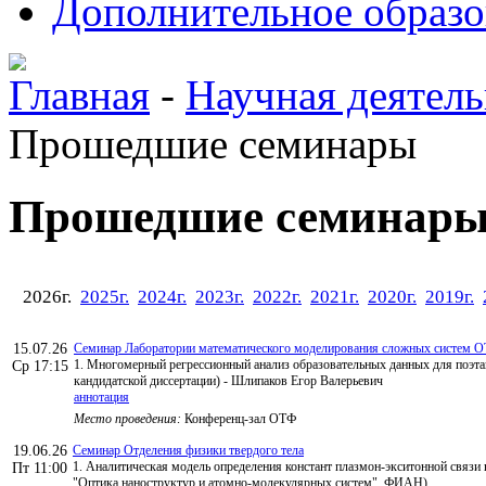
Дополнительное образо
Главная
-
Научная деятель
Прошедшие семинары
Прошедшие семинар
2026г.
2025г.
2024г.
2023г.
2022г.
2021г.
2020г.
2019г.
15.07.26
Семинар Лаборатории математического моделирования сложных систем 
1. Многомерный регрессионный анализ образовательных данных для поэта
Ср 17:15
кандидатской диссертации) - Шлипаков Егор Валерьевич
аннотация
Место проведения:
Конференц-зал ОТФ
19.06.26
Семинар Отделения физики твердого тела
1. Аналитическая модель определения констант плазмон-экситонной связ
Пт 11:00
"Оптика наноструктур и атомно-молекулярных систем", ФИАН)