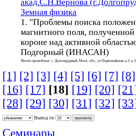
акад.С.Н.Вернова (г.Долгопр
Земная физика
1. "Проблемы поиска положе
магнитного поля, полученно
короне над активной область
Подгорный (ИНАСАН)
Место проведения:
г. Долгопрудный, Моск. обл., ул.Первомайская д.3,
[1]
[2]
[3]
[4]
[5]
[6]
[7]
[8]
[16]
[17]
[18]
[19]
[20]
[21
[28]
[29]
[30]
[31]
[32]
[33
Вывод по
Семинары