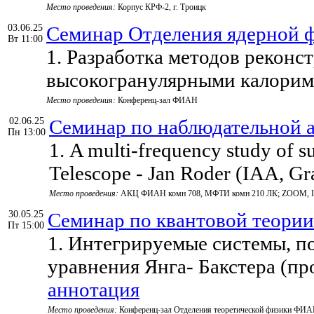
Место проведения:
Корпус КРФ-2, г. Троицк
03.06.25
Семинар Отделения ядерной 
Вт 11:00
1. Разработка методов реконс
высокогранулярными калориме
Место проведения:
Конференц-зал ФИАН
02.06.25
Семинар по наблюдательно
Пн 13:00
1. A multi-frequency study of s
Telescope - Jan Roder (IAA, Gr
Место проведения:
АКЦ ФИАН комн 708, МФТИ комн 210 ЛК; ZOOM, ID мо
30.05.25
Семинар по квантовой теории
Пт 15:00
1. Интегрируемые системы, п
уравнения Янга- Бакстера (пр
аннотация
Место проведения:
Конференц-зал Отделения теоретической физики ФИ