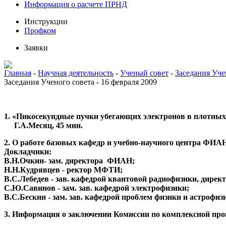
Информация о расчете ПРНД
Инструкции
Профком
Заявки
Главная
-
Научная деятельность
-
Ученый совет
-
Заседания Уче
Заседания Ученого совета - 16 февраля 2009
1. «Пикосекундные пучки убегающих электронов в плотных
Г.А.Месяц, 45 мин.
2. О работе базовых кафедр и учебно-научного центра ФИ
Докладчики:
В.Н.Очкин- зам. директора ФИАН;
Н.Н.Кудрявцев - ректор МФТИ;
В.С.Лебедев - зав. кафедрой квантовой радиофизики, директ
С.Ю.Савинов - зам. зав. кафедрой электрофизики;
В.С.Бескин - зам. зав. кафедрой проблем физики и астрофиз
3. Информация о заключении Комиссии по комплексной пр