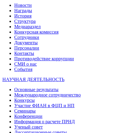
Новости
Награды
История
Структура
Медиараздел
Конкурсная комиссия
Сотрудники
Документы
Персоналии
Контакты
Противодействие коррупции
СМИ о нас
События
НАУЧНАЯ ДЕЯТЕЛЬНОСТЬ
Основные результаты
Международное сотрудничество
Конкурсы
Участие ФИАН в ФЦП и НП
Семинары
Конференции
Информация о расчете ПРНД
Ученый совет
Диссертационные советы