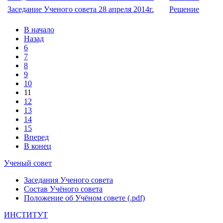
Заседание Ученого совета 28 апреля 2014г.
Решение
В начало
Назад
6
7
8
9
10
11
12
13
14
15
Вперед
В конец
Ученый совет
Заседания Ученого совета
Состав Учёного совета
Положение об Учёном совете (.pdf)
ИНСТИТУТ