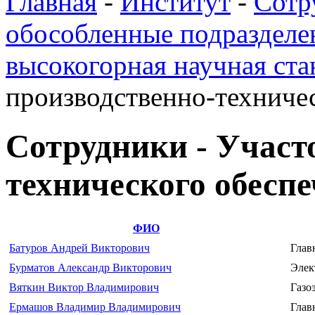
Главная
-
Институт
-
Сотр
обособленные подразделе
высокогорная научная ста
производственно-техниче
Сотрудники - Участ
технического обесп
ФИО
Батуров Андрей Викторович
Глав
Бурматов Александр Викторович
Элек
Вяткин Виктор Владимирович
Газо
Ермашов Владимир Владимирович
Глав