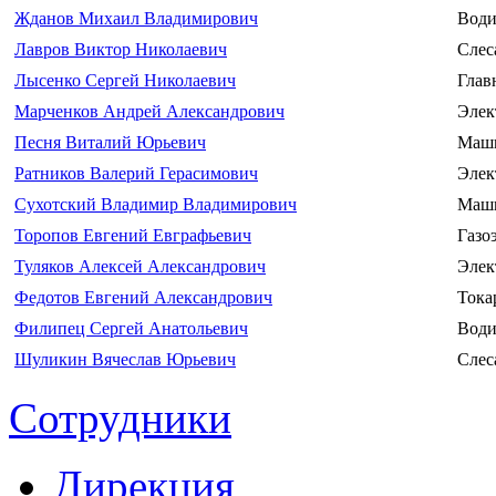
Жданов Михаил Владимирович
Води
Лавров Виктор Николаевич
Слес
Лысенко Сергей Николаевич
Глав
Марченков Андрей Александрович
Элек
Песня Виталий Юрьевич
Маши
Ратников Валерий Герасимович
Элек
Сухотский Владимир Владимирович
Маши
Торопов Евгений Евграфьевич
Газо
Туляков Алексей Александрович
Элек
Федотов Евгений Александрович
Тока
Филипец Сергей Анатольевич
Води
Шуликин Вячеслав Юрьевич
Слес
Сотрудники
Дирекция