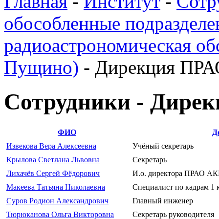
Главная
-
Институт
-
Сотр
обособленные подразделе
радиоастрономическая об
Пущино)
-
Дирекция ПР
Сотрудники - Дир
ФИО
Д
Извекова Вера Алексеевна
Учёный секретарь
Крылова Светлана Львовна
Секретарь
Лихачёв Сергей Фёдорович
И.о. директора ПРАО 
Макеева Татьяна Николаевна
Специалист по кадрам 1 
Суров Родион Александрович
Главный инженер
Тюрюканова Ольга Викторовна
Секретарь руководителя